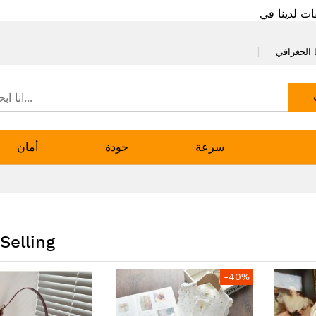
ات لدينا في
 الجغرافي
سرعة
جودة
أمان
Selling
-40%