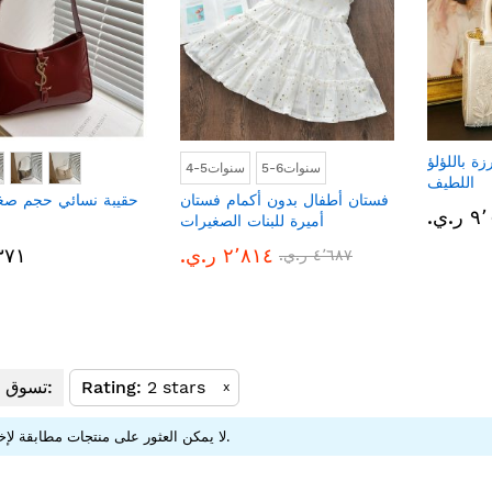
ة باللؤلؤ
5-6سنوات
4-5سنوات
اللطيف
فستان أطفال بدون أكمام فستان
حقيبة نسائي حجم صغي
.ي.‏
أميرة للبنات الصغيرات
٢٬٨١٤ ر.ي.‏
٢٬٣٧١ 
٤٬٦٨٧ ر.ي.‏
2 stars
Rating
تسوق الآن من:
x
لا يمكن العثور على منتجات مطابقة لإختيارك.