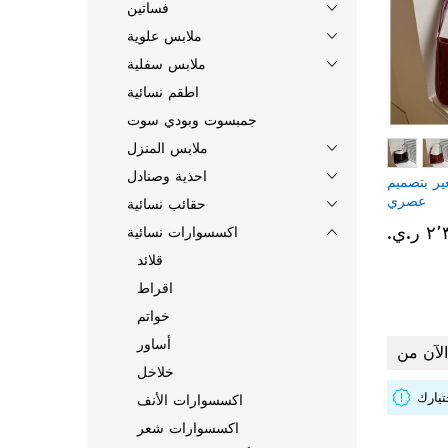
فساتين
ملابس علوية
ملابس سفلية
اطقم نسائية
جمبسوت وبودي سوت
ملابس المنزل
احذية وصنادل
ر بتصميم
عصري
حقائب نسائية
ر.ي.‏
اكسسوارات نسائية
قلائد
اقراط
خواتم
أساور
خلاخل
اكسسوارات الأنف
اكسسوارات شعر