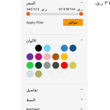
ر.ي.‏
السعر
10٬478٬114 ر.ي.‏
345٬572 ر.ي.‏
موافق
Apply filter
الألوان
تفاصيل
النمط
RATING