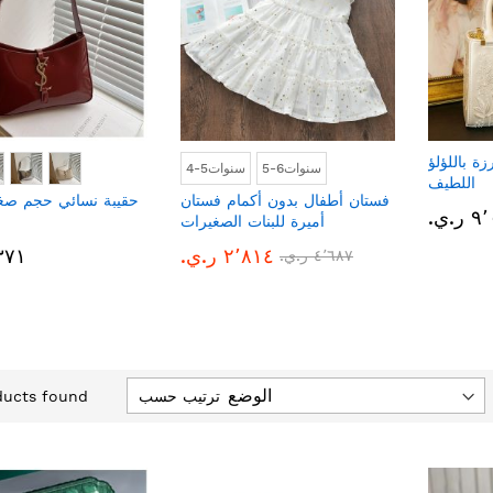
ة باللؤلؤ
5-6سنوات
4-5سنوات
اللطيف
فستان أطفال بدون أكمام فستان
حقيبة نسائي حجم صغي
.ي.‏
أميرة للبنات الصغيرات
٢٬٨١٤ ر.ي.‏
٢٬٣٧١ 
٤٬٦٨٧ ر.ي.‏
ترتيب حسب
ucts found