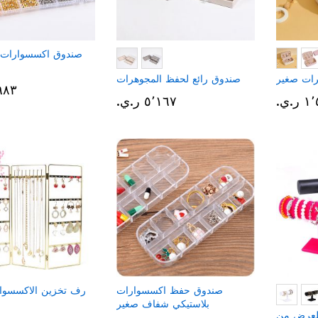
صندوق اكسسوارات 
ات صغير
صندوق رائع لحفظ المجوهرات
٣٬٩٨٣ 
.ي.‏
٥٬١٦٧ ر.ي.‏
صندوق حفظ اكسسوارات
رف تخزين الاكسسو
بلاستيكي شفاف صغير
لعرض من