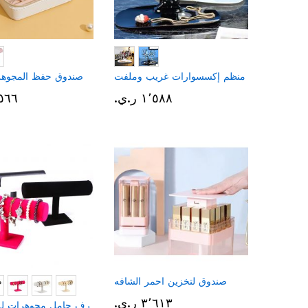
منظم إكسسوارات غريب وملفت
صندوق حفظ المجوهر
١٬٥٨٨ ر.ي.‏
١٬٥٦٦ ر
صندوق لتخزين احمر الشافه
٣٬٦١٣ ر.ي.‏
رف حامل مجوهرات ل