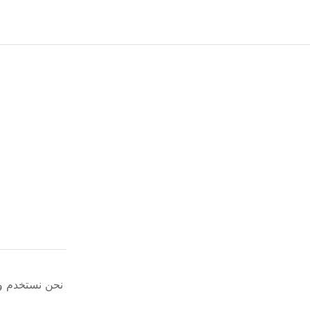
نحن نستخدم وسائل دفع آمنه ومعتمدة