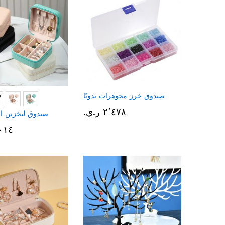
صندوق خرز مجوهرات يدويًا
٢٬٤٧٨ ر.ي.‏
صندوق لتخزين ا
٢٬٠١٤ ر