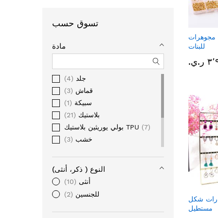
تسوق حسب
مجوهرات
مادة
للبنات
ر.ي.‏
جلد
4
قماش
3
سبيكة
1
بلاستيك
21
7
بولي يوريثين بلاستيك TPU
خشب
3
سيراميك
1
كريستال
1
النوع ( ذكر، أنثى)
ورق
1
أنثى
10
اكريليك
1
للجنسين
2
ارات شكل
مستطيل