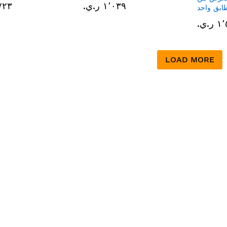
١٬٠٣٩ ر.ي.‏
٣٬٧٢٣ 
ابق واحد
.ي.‏
LOAD MORE