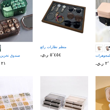
منظم نظارات رائع
٥٬٤٥٤ ر.ي.‏
لمجوهرات
صندوق تخزين
.ي.‏
٢٬١٢١ 