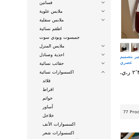
فساتين
ملابس علوية
ملابس سفلية
اطقم نسائية
جمبسوت وبودي سوت
ملابس المنزل
احذية وصنادل
ر بتصميم
عصري
حقائب نسائية
ر.ي.‏
اكسسوارات نسائية
قلائد
اقراط
خواتم
أساور
77
Prod
خلاخل
اكسسوارات الأنف
اكسسوارات شعر