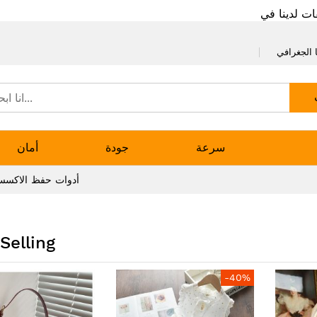
ات لدينا في
 الجغرافي
سرعة
جودة
أمان
أدوات حفظ الاكسس
Selling
-40%