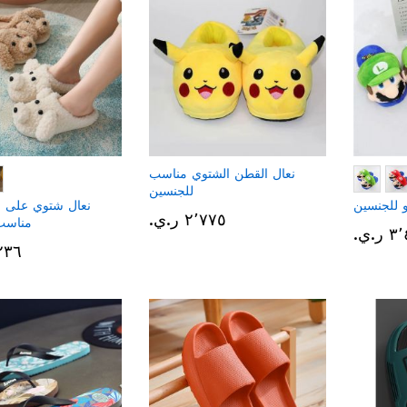
نعال القطن الشتوي مناسب
للجنسين
 للجنسين
نعال شتوي على 
٢٬٧٧٥ ر.ي.‏
مناسب
.ي.‏
٢٬٢٣٦ 