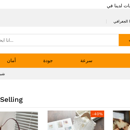
ات لدينا في
 الجغرافي
سرعة
جودة
أمان
شبا
Selling
-40%