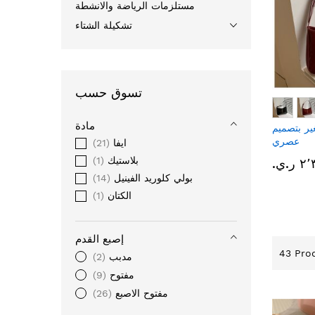
مستلزمات الرياضة والانشطة
تشكيلة الشتاء
تسوق حسب
مادة
ر بتصميم
عصري
ايفا
21
بلاستيك
1
ر.ي.‏
بولي كلوريد الفينيل
14
الكتان
1
إصبع القدم
43
Prod
مدبب
2
مفتوح
9
مفتوح الاصبع
26