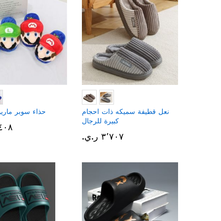
نعل قطيفة سميكه ذات احجام
حذاء سوبر ماريو
كبيرة للرجال
٣٬٤٠٨ ر
٣٬٧٠٧ ر.ي.‏