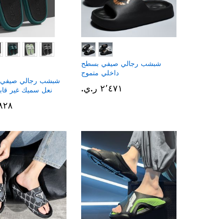
شبشب رجالي صيفي بسطح
داخلي متموج
شبشب رجالي صيفي م
٢٬٤٧١ ر.ي.‏
نعل سميك غير قابل
٢٬٨٢٨ ر