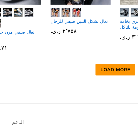
ري بخامة
نعال بشكل التنين صيفي للرجال
مة للتآكل
٢٬٧٥٨ ر.ي.‏
نعال صيفي مرن خف
.ي.‏
٢٬٤٧١ 
LOAD MORE
الدعم