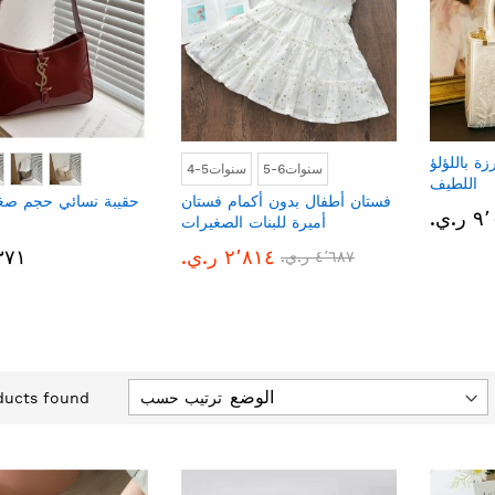
ة باللؤلؤ
5-6سنوات
4-5سنوات
اللطيف
فستان أطفال بدون أكمام فستان
حقيبة نسائي حجم صغي
.ي.‏
أميرة للبنات الصغيرات
٢٬٨١٤ ر.ي.‏
٢٬٣٧١ 
٤٬٦٨٧ ر.ي.‏
ترتيب حسب
ucts found