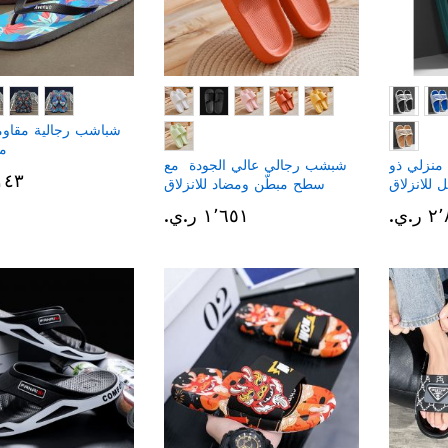
شباشب رجالية مقاومة
م
نزلي ذو
شبشب رجالي عالي الجودة مع
١٬١٤٣ 
 للانزلاق
سطح مبطّن ومضاد للانزلاق
.ي.‏
١٬٦٥١ ر.ي.‏