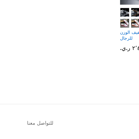
يف الوزن
للرجال
ر.ي.‏
للتواصل معنا