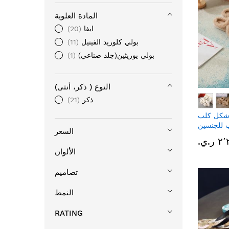
المادة العلوية
ايفا
20
بولي كلوريد الفينيل
11
بولي يوريثين(جلد صناعي)
1
النوع ( ذكر، أنثى)
ذكر
21
شكل كلب
 للجنسين
السعر
ر.ي.‏
الألوان
تصاميم
النمط
RATING