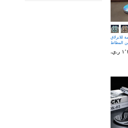
 للانزلاق
ن المطاط
ر.ي.‏