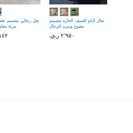
نعال لأيام الصيف الحارة بتصميم
نعل رجالي بتصميم عص
مفتوح ومرن للرجال
مرنة مقاو
٢٬٩٥٠ ر.ي.‏
٣٬١٤٢ ر