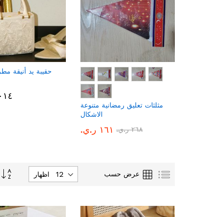
يئه سلك
حقيبة يد أنيقة مطرز
.ي.‏
٩٬٠١٤ ر
مثلثات تعليق رمضانية متنوعة
الاشكال
١٦١ ر.ي.‏
٢٦٨ ر.ي.‏
تحديد
قائمة
الشبكة
عرض حسب
اظهار
الاتجاه
التنازلي