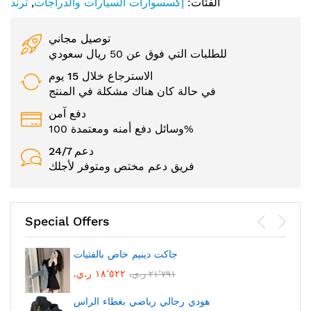
الفئات:
إكسسوارات السيارات والدراجات
,
ترند
توصيل مجاني
للطلبات التي فوق عن 50 ريال سعودي
الاسترجاع خلال 15 يوم
في حالة كان هناك مشكلة في المنتج
دفع آمن
وسائل دفع أمنه ومعتمدة 100%
24/7 دعم
فريق دعم مختص ومتوفر لأجلك
Special Offers
جاكت دينيم خاص بالفتيات
١٨٬٥٢٢ ر.ي.‏
٢١٬٧٩١ ر.ي.‏
هودي رجالي رياضي بغطاء الراس