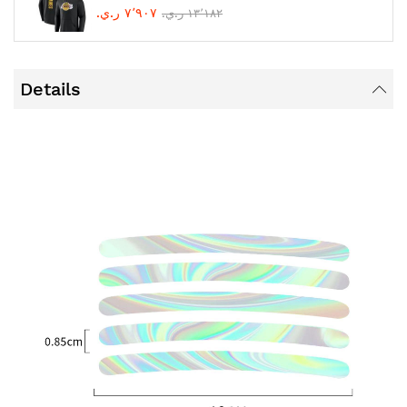
٧٬٩٠٧ ر.ي.‏
١٣٬١٨٢ ر.ي.‏
Details