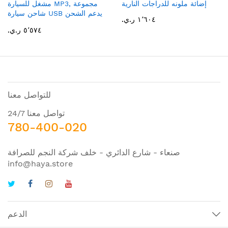
إضائة ملونه للدراجات النارية
مشغل للسيارة MP3, مجموعة
شاحن سيارة USB يدعم الشحن
١٬٦٠٤ ر.ي.‏
السريع, مشغل موسيقى MP3
٥٬٥٧٤ ر.ي.‏
بتقنية البلوتوث
للتواصل معنا
تواصل معنا 24/7
780-400-020
صنعاء - شارع الدائري - خلف شركة النجم للصرافة
info@haya.store
الدعم