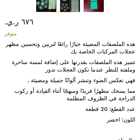
تخطي
٦٧٦ ر.ي.‏
إلى
بداية
متوفر
معرض
الصور
هذه الملصقات المضيئة خيارًا رائعًا لتزيين وتحسين مظهر
عجلات المركبات الخاصة بك
تتميز هذه الملصقات بقدرتها على إضافة لمسة ساحرة
وملفتة للنظر عندما تكون العجلات تدور
. فهي تعكس الضوء وتنشر ألوانًا جميلة ومضيئة
مما يمنحك مظهرًا فريدًا ومبهجًا أثناء القيادة أو ركوب
الدراجة في الظروف المظلمة
عدد القطع: 20 قطعة
اللون: اخضر