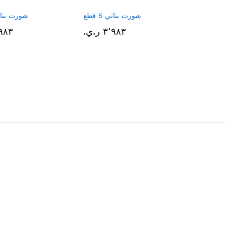
شورت بناتي 5 قطع
شورت بناتي 5
٣٬٩٨٣ ر.ي.‏
٣٬٩٨٣ ر