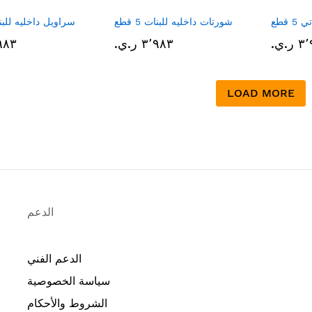
 قطع
شورتات داخليه للبنات 5 قطع
سراويل داخليه للبنات 5
.ي.‏
٣٬٩٨٣ ر.ي.‏
٣٬٩٨٣ 
LOAD MORE
الدعم
الدعم الفني
سياسة الخصوصية
الشروط والأحكام