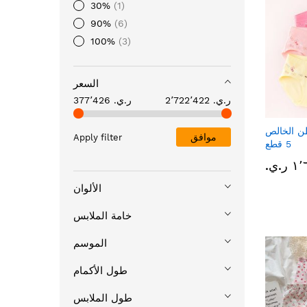
30%
1
90%
6
100%
3
السعر
2٬722٬422 ر.ي.‏
377٬426 ر.ي.‏
ن الخالص
موافق
Apply filter
5 قطع
ر.ي.‏
الألوان
خامة الملابس
الموسم
طول الأكمام
طول الملابس