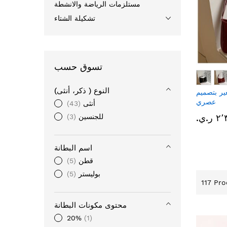
مستلزمات الرياضة والانشطة
تشكيلة الشتاء
تسوق حسب
النوع ( ذكر، أنثى)
ر بتصميم
عصري
أنثى
43
ر.ي.‏
للجنسين
3
اسم البطانة
قطن
5
بوليستر
5
117
Pro
محتوى مكونات البطانة
20%
1