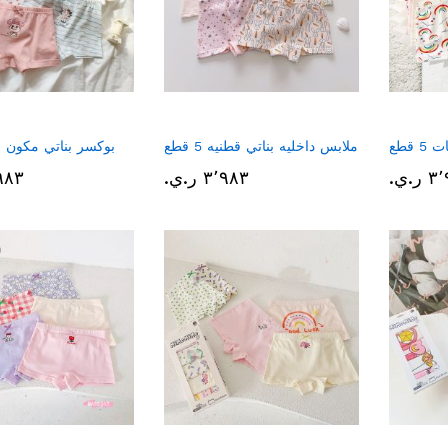
 قطع
ملابس داخليه بناتي قطنيه 5 قطع
بوكسر بناتي مكون من 5
.ي.‏
٣٬٩٨٣ ر.ي.‏
٣٬٩٨٣ 