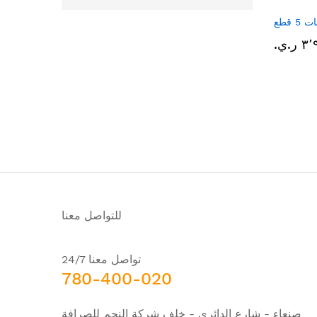
 قطع
ر.ي.‏
للتواصل معنا
تواصل معنا 24/7
780-400-020
صنعاء - شارع الدائري - خلف شركة النجم للصرافة