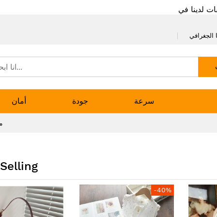
ات لدينا في
 الجغرافي
سرعة
جودة
أمان
م
Selling
-40%