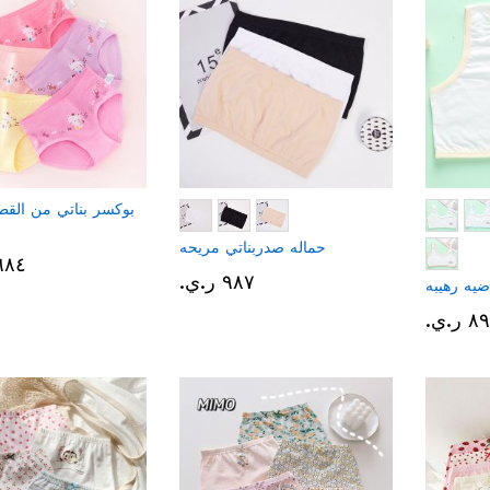
بوكسر بناتي من القط
حماله صدربناتي مريحه
١٬٦٨٤ 
٩٨٧ ر.ي.‏
ضيه رهيبه
 ر.ي.‏