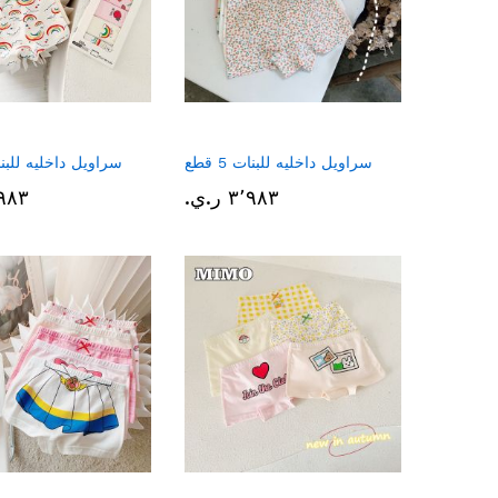
سراويل داخليه للبنات 5 قطع
سراويل داخليه للبنات 5
٣٬٩٨٣ ر.ي.‏
٣٬٩٨٣ ر