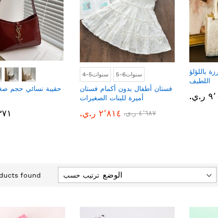
ة باللؤلؤ
5-6سنوات
4-5سنوات
اللطيف
فستان أطفال بدون أكمام فستان
حقيبة نسائي حجم صغي
.ي.‏
أميرة للبنات الصغيرات
٢٬٨١٤ ر.ي.‏
٢٬٣٧١ 
٤٬٦٨٧ ر.ي.‏
ترتيب حسب
ducts found