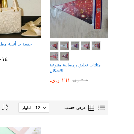
يئه سلك
حقيبة يد أنيقة مطرز
.ي.‏
٩٬٠١٤ ر
مثلثات تعليق رمضانية متنوعة
الاشكال
١٦١ ر.ي.‏
٢٦٨ ر.ي.‏
تحديد
قائمة
الشبكة
عرض حسب
اظهار
الاتجاه
التنازلي