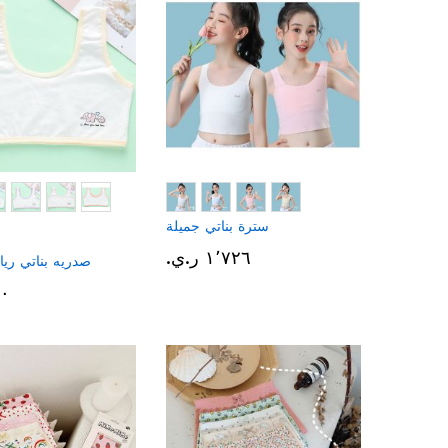
سترة بناتي جميلة
١٬٧٢٦ ر.ي.‏
صدريه بناتي ريا
٨٩٠