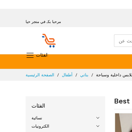
مرحبا بكـ في متجر حيا
تسوق حسب الفئات
تخطي
لابس داخلية وسباحة
بناتي
أطفال
الصفحة الرئيسية
إلى
المحتوى
Best 
الفئات
نسائية
الكترونيات