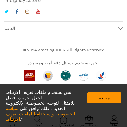
info@haya.store
الدعم
© 2024 Amazing IDEA. All Rights Reserved
نحن نستخدم وسائل دفع آمنه ومعتمدة
نحن نستخدم ملفات تعريف الارتباط
متابعة
لجعل تجربتك أفضل.
بلامتثال لتوجيه الخصوصية الإلكترونية
الجديد ، فإنك توافق على
سياسة
الخصوصية واستخدامنا لملفات تعريف
تطبيقات لدينا في
."
الارتباط
Me
سلة التسوق
الصفحة الرئيسية
بحث
القائمة