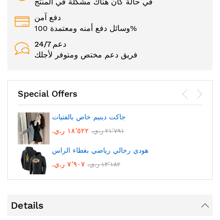
في حالة كان هناك مشكلة في المنتج
دفع آمن
وسائل دفع أمنه ومعتمدة 100%
24/7 دعم
فريق دعم مختص ومتوفر لأجلك
Special Offers
جاكت دينيم خاص بالفتيات
١٨٬٥٢٢ ر.ي.‏
٢١٬٧٩١ ر.ي.‏
هودي رجالي رياضي بغطاء الراس
٧٬٩٠٧ ر.ي.‏
١٣٬١٨٢ ر.ي.‏
Details