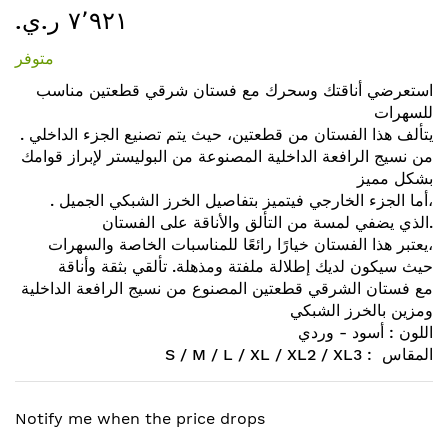
٧٬٩٢١ ر.ي.‏
إلى
بداية
متوفر
معرض
الصور
استعرضي أناقتك وسحرك مع فستان شرقي قطعتين مناسب
للسهرات
. يتألف هذا الفستان من قطعتين، حيث يتم تصنيع الجزء الداخلي
من نسيج الرافعة الداخلية المصنوعة من البوليستر لإبراز قوامك
بشكل مميز
. أما الجزء الخارجي فيتميز بتفاصيل الخرز الشبكي الجميل،
الذي يضفي لمسة من التألق والأناقة على الفستان.
يعتبر هذا الفستان خيارًا رائعًا للمناسبات الخاصة والسهرات،
حيث سيكون لديك إطلالة ملفتة ومذهلة. تألقي بثقة وأناقة
مع فستان الشرقي قطعتين المصنوع من نسيج الرافعة الداخلية
ومزين بالخرز الشبكي
اللون : أسود - وردي
S / M / L / XL / XL2 / XL3 : المقاس
Notify me when the price drops