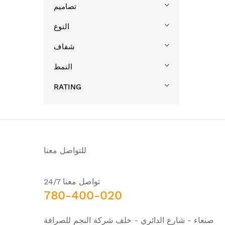
تصاميم
النوع
شفاف
النمط
RATING
للتواصل معنا
تواصل معنا 24/7
780-400-020
صنعاء - شارع الدائري - خلف شركة النجم للصرافة