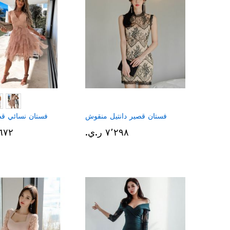
فستان قصير دانتيل منقوش
فستان نسائي قصي
٧٬٢٩٨ ر.ي.‏
٦٬٦٧٢ ر