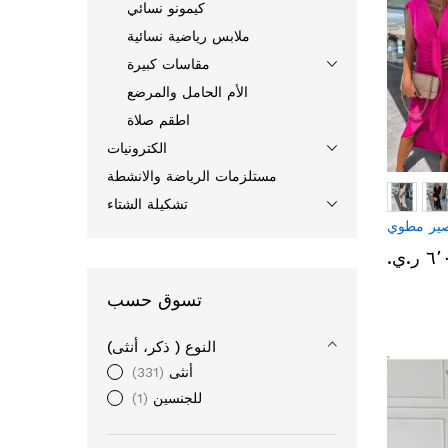
كيمونو نسائي
ملابس رياضية نسائية
مقاسات كبيرة
الأم الحامل والمرضع
اطقم صلاة
الكترونيات
مستلزمات الرياضة والانشطة
تشكيلة الشتاء
صير مطوي
ر.ي.‏
تسوق حسب
النوع ( ذكر، أنثى)
أنثى
331
للجنسين
1