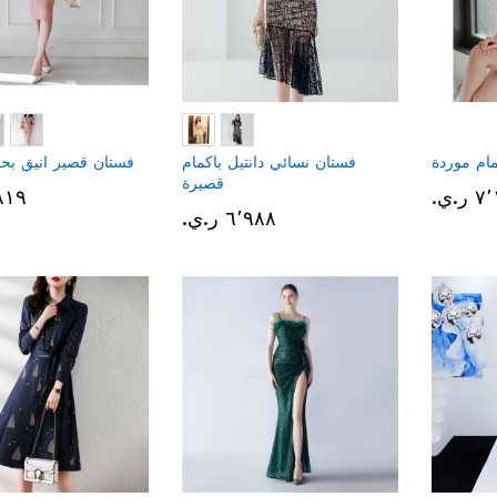
ام موردة
فستان نسائي دانتيل باكمام
فستان قصير انيق بحز
قصيرة
.ي.‏
٥٬٨١٩ 
٦٬٩٨٨ ر.ي.‏