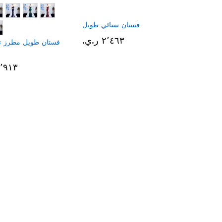
فستان نسائي طويل
٢٬٤٦٣ ر.ي.‏
فستان طويل مطرز تر
١٢٬٩١٣ ر