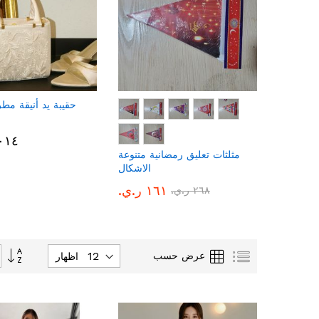
يئه سلك
حقيبة يد أنيقة مطرز
.ي.‏
٩٬٠١٤ ر
مثلثات تعليق رمضانية متنوعة
الاشكال
١٦١ ر.ي.‏
٢٦٨ ر.ي.‏
تحديد
قائمة
الشبكة
عرض حسب
اظهار
الاتجاه
التنازلي