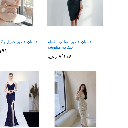
فستان قصير نسائي باكمام
فستان قصير جميل باكم
شفافة منقوشة
٧٬١٩١ ر
٨٬١٤٨ ر.ي.‏