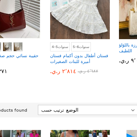
ة باللؤلؤ
5-6سنوات
4-5سنوات
اللطيف
فستان أطفال بدون أكمام فستان
حقيبة نسائي حجم صغي
.ي.‏
أميرة للبنات الصغيرات
٢٬٨١٤ ر.ي.‏
٢٬٣٧١ 
٤٬٦٨٧ ر.ي.‏
ترتيب حسب
ducts found