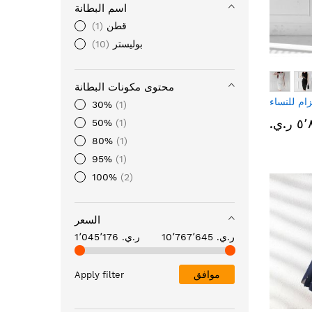
اسم البطانة
قطن
1
بوليستر
10
محتوى مكونات البطانة
ام للنساء
30%
1
ر.ي.‏
50%
1
80%
1
95%
1
100%
2
السعر
10٬767٬645 ر.ي.‏
1٬045٬176 ر.ي.‏
موافق
Apply filter