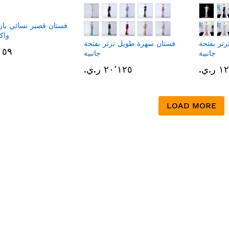
فستان قصير نسائي بازر
واك
تر بفتحة
فستان سهرة طويل ترتر بفتحة
٧٬٠٥٩ 
جانبية
جانبية
.ي.‏
٢٠٬١٢٥ ر.ي.‏
LOAD MORE