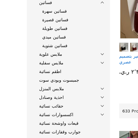
فساتين
فساتين سهرة
فساتين قصيرة
فساتين طويلة
فساتين ميدي
فساتين شتوية
ملابس علوية
ر بتصميم
عصري
ملابس سفلية
ر.ي.‏
اطقم نسائية
جمبسوت وبودي سوت
ملابس المنزل
احذية وصنادل
حقائب نسائية
633
Pro
اكسسوارات نسائية
قبعات واوشحة نسائية
جوارب وقفازات نسائية