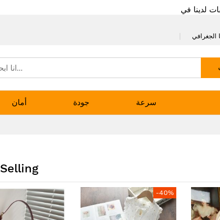
ات لدينا في
 الجغرافي
سرعة
جودة
أمان
Selling
-40%