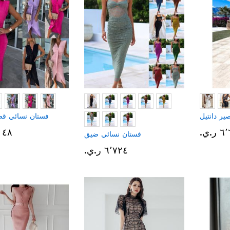
ر دانتيل
فستان نسائي ق
.ي.‏
٦٬٠٤٨ 
فستان نسائي ضيق
٦٬٧٢٤ ر.ي.‏