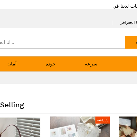
ات لدينا في
 الجغرافي
سرعة
جودة
أمان
Selling
-40%