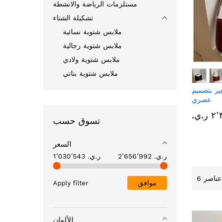
مستلزمات الرياضة والانشطة
تشكيلة الشتاء
ملابس شتوية نسائية
ملابس شتوية رجالية
ملابس شتوية ولادي
ملابس شتوية بناتي
ر بتصميم
عصري
ر.ي.‏
تسوق حسب
السعر
2٬656٬992 ر.ي.‏
1٬030٬543 ر.ي.‏
عناصر
6
موافق
Apply filter
الألوان