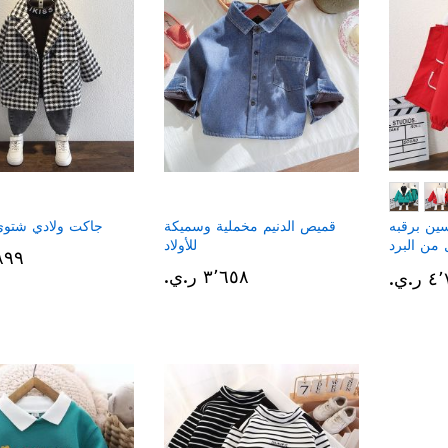
ن برقبه
قميص الدنيم مخملية وسميكة
جاكت ولادي شتوي
من البرد
للأولاد
٤٬٨٩٩ 
لة مناسب
٣٬٦٥٨ ر.ي.‏
.ي.‏
ل الشتاء