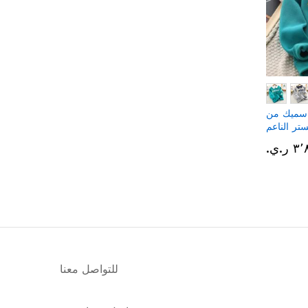
 سميك من
ستر الناعم
ر.ي.‏
للتواصل معنا