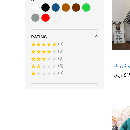
RATING
0
0
0
 كاروهات
0
0
ر.ي.‏