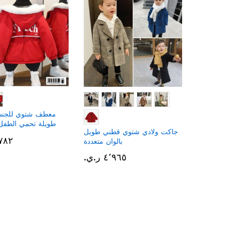
معطف شتوي للجنسي
طويلة تحمي الطفل 
جاكت ولادي شتوي قطني طويل
الشديد وبقبعة متص
٤٬٧٨٢ ر
بالوان متعددة
لفص
٤٬٩٦٥ ر.ي.‏