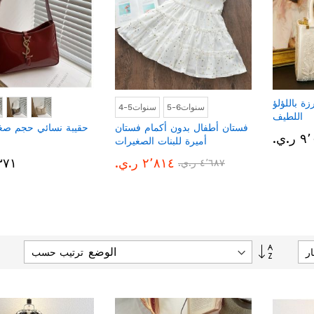
ة باللؤلؤ
5-6سنوات
4-5سنوات
اللطيف
فستان أطفال بدون أكمام فستان
حقيبة نسائي حجم صغي
.ي.‏
أميرة للبنات الصغيرات
٢٬٨١٤ ر.ي.‏
٢٬٣٧١ 
٤٬٦٨٧ ر.ي.‏
تحديد
ر
ترتيب حسب
الاتجاه
التنازلي