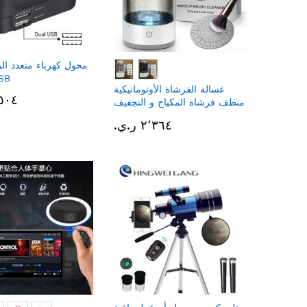
محول كهرباء متعدد ال
منفذي
غسالة الفرشاة الأوتوماتيكية
٣٬٥٠٤ ر
منظف فرشاة المكياج و التجفيف
السريع
٢٬٣٦٤ ر.ي.‏