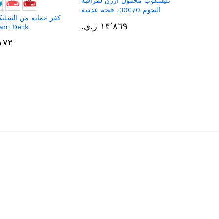
تليسكوب محمول أزرق لمراقبة
النجوم 30070، فتحة عدسة
كفر حمايه من السليك
كبيرة 70 مم
١٣٬٨٦٩ ر.ي.‏
لجهاز  Deck
٣٬١٧٢ ر