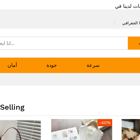
ات لدينا في
 الجغرافي
سرعة
جودة
أمان
Selling
-40%