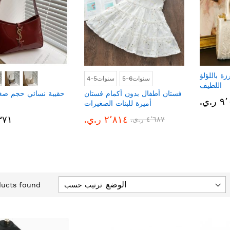
رزة باللؤلؤ
5-6سنوات
4-5سنوات
اللطيف
فستان أطفال بدون أكمام فستان
حقيبة نسائي حجم صغ
 ر.ي.‏
أميرة للبنات الصغيرات
٢٬٨١٤ ر.ي.‏
٢٬٣٧١
٤٬٦٨٧ ر.ي.‏
ترتيب حسب
ucts found