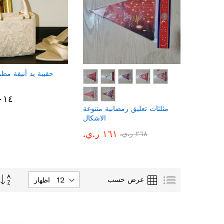
حقيبة يد أنيقة مط
٩٬٠١٤
اربع قطع
مثلثات تعليق رمضانية متنوعة
كال جميلة
الاشكال
ر.ي.‏
١٦١ ر.ي.‏
٢٦٨ ر.ي.‏
تحديد
قائمة
الشبكة
عرض حسب
اظهار
الاتجاه
التنازلي