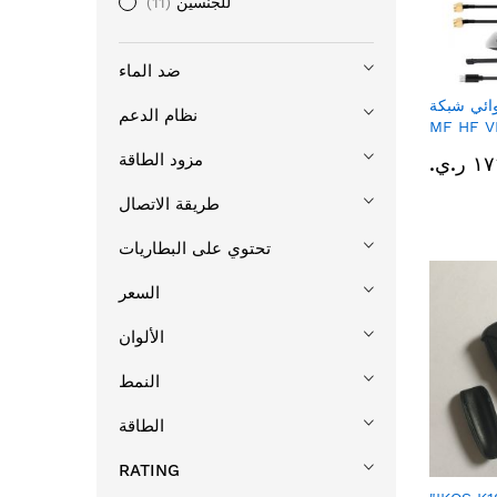
للجنسين
11
ضد الماء
بكة NanoVNA-H
نظام الدعم
MF مع فتحة
بطاقة SD
مزود الطاقة
.ي.‏
طريقة الاتصال
تحتوي على البطاريات
السعر
الألوان
النمط
الطاقة
RATING