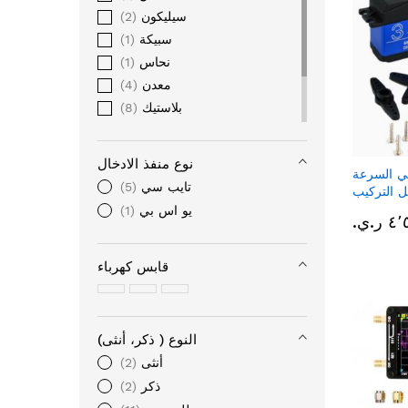
سيليكون
2
سبيكة
1
نحاس
1
معدن
4
بلاستيك
8
5
بلاستيك حراري ABS
بولي بروبلين
1
نوع منفذ الادخال
ي السرعة
سبائك الالومنيوم
2
تايب سي
5
ل التركيب
ومقاوم للماء بزاوية تحكم 270
يو اس بي
1
ر.ي.‏
درجة
قابس كهرباء
النوع ( ذكر، أنثى)
أنثى
2
ذكر
2