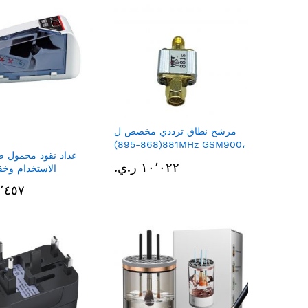
مرشح نطاق ترددي مخصص ل
881(868-895)MHz GSM900،
عداد نقود محمول 
عرض نطاق ترددي 27MHz،
١٠٬٠٢٢ ر.ي.‏
الاستخدام وخف
واجهة SMA
١٥٬٤٥٧ ر