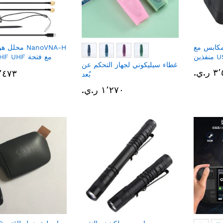
مكابس مع
محلل هوائي ش
ن USB
 HF VHF UHF
غطاء سيليكوني لجهاز التحكم عن
.ي.‏
١٧٬٤٧٣ ر
بٌعد
١٬٢٧٠ ر.ي.‏