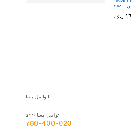
IKOS جهاز بلوتوث لبطاقتي
SIM – يدعم تشغيل رقمين
iPh"
.ي.‏
للتواصل معنا
تواصل معنا 24/7
780-400-020