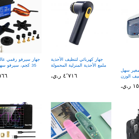
جهاز كهربائي لتنظيف الأحذية
جهاز سيرفو رقمي عال
ملمع الأحذية المنزلية المحمولة
35 كجم، سيرفو سه
صغير سهل
بثلاث روؤس
٤٬٧١٦ ر.ي.‏
٤٬٥٦٦ 
يف الوزن
.ي.‏