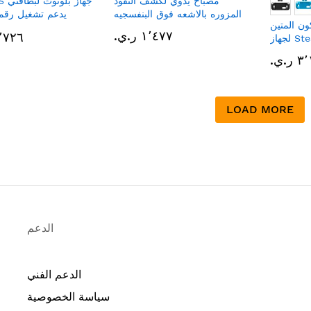
مصباح يدوي لكشف النقود
" K1S
المزوره بالاشعه فوق البنفسجيه
ون المتين
لهواتف one
١٬٤٧٧ ر.ي.‏
١٦٬٧٢٦ ر
Steam
.ي.‏
LOAD MORE
الدعم
الدعم الفني
سياسة الخصوصية