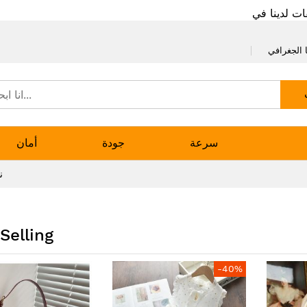
ات لدينا في
 الجغرافي
سرعة
جودة
أمان
ن
Selling
-40%