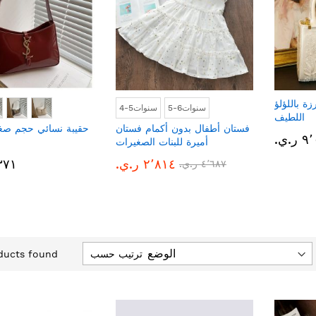
ة باللؤلؤ
5-6سنوات
4-5سنوات
اللطيف
فستان أطفال بدون أكمام فستان
حقيبة نسائي حجم صغي
.ي.‏
أميرة للبنات الصغيرات
٢٬٨١٤ ر.ي.‏
٢٬٣٧١ 
٤٬٦٨٧ ر.ي.‏
ترتيب حسب
ucts found