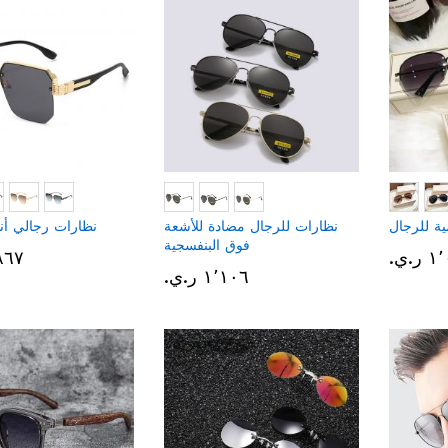
ة للرجال
نظارات للرجال مضادة للأشعة
نظارات رجالي أني
فوق البنفسجية
.ي.‏
١٬٨٦٧ 
١٬١٠٦ ر.ي.‏