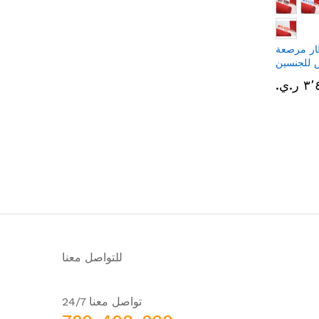
ار مرصعة
س للجنسين
ر.ي.‏
للتواصل معنا
تواصل معنا 24/7