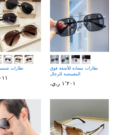
نظارات مضادة للأشعة فوق
نظارات شمسي
البنفسجية للرجال
١٬٠١١ ر
١٬٢٠١ ر.ي.‏