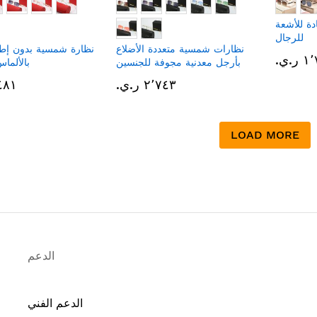
ة للأشعة
للرجال
نظارات شمسية متعددة الأضلاع
نظارة شمسية بدون إط
.ي.‏
بأرجل معدنية مجوفة للجنسين
بالألما
٢٬٧٤٣ ر.ي.‏
٣٬٤٨١ 
LOAD MORE
الدعم
الدعم الفني