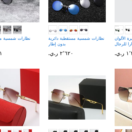
ة الألوان
نظارات شمسية مستقطبة دائرية
نظارات شمسية م
ارا للرجال
بدون إطار
.ي.‏
٢٬٦٢٠ ر.ي.‏
٥٨١