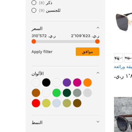
ذكر
8
للجنسين
9
السعر
2٬109٬623 ر.ي.‏
310٬572 ر.ي.‏
موافق
Apply filter
قة ورائعة
الألوان
ر.ي.‏
النمط