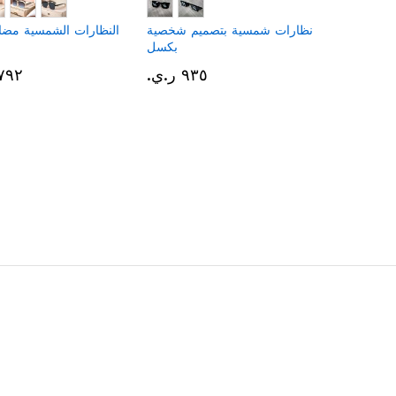
نظارات شمسية بتصميم شخصية
النظارات الشمسية مضاد
بكسل
٩٣٥ ر.ي.‏
١٬٧٩٢ ر