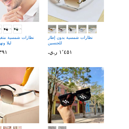
نظارات شمسية بدون إطار
نظارات شمسية متغير
للجنسين
ليلا ونه
١٬٤٥١ ر.ي.‏
١٬٣٩١ ر