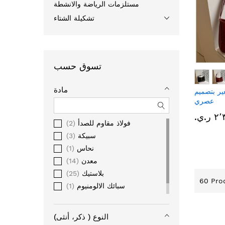
مستلزمات الرياضة والانشطة
تشكيلة الشتاء
تسوق حسب
مادة
ر بتصميم
عصري
ر.ي.‏
فولاذ مقاوم للصدأ
2
سبيكة
3
نحاس
1
معدن
14
بلاستيك
25
60
Prod
سبائك الالومنيوم
1
اكريليك
1
النوع ( ذكر، أنثى)