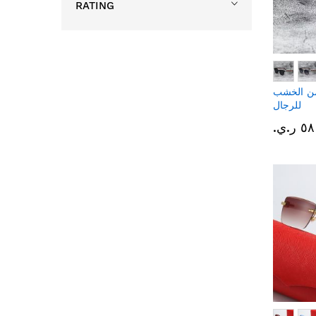
RATING
ن الخشب
للرجال
 ر.ي.‏