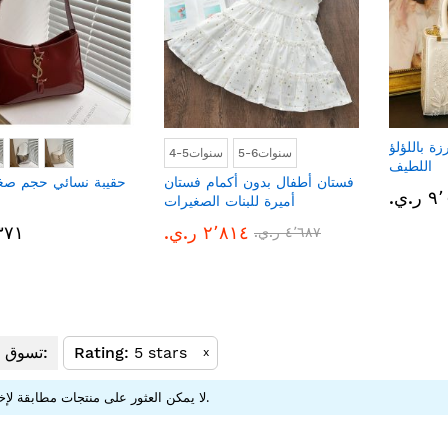
ة باللؤلؤ
5-6سنوات
4-5سنوات
اللطيف
فستان أطفال بدون أكمام فستان
حقيبة نسائي حجم صغي
.ي.‏
أميرة للبنات الصغيرات
٢٬٨١٤ ر.ي.‏
٢٬٣٧١ 
٤٬٦٨٧ ر.ي.‏
5 stars
Rating
تسوق الآن من:
x
لا يمكن العثور على منتجات مطابقة لإختيارك.