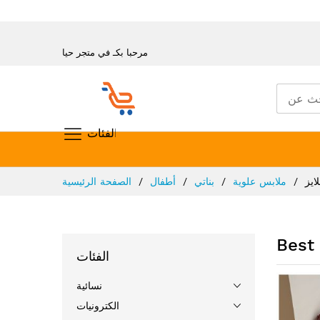
مرحبا بكـ في متجر حيا
تسوق حسب الفئات
تخطي
ايز
ملابس علوية
بناتي
أطفال
الصفحة الرئيسية
إلى
المحتوى
Best 
الفئات
نسائية
الكترونيات