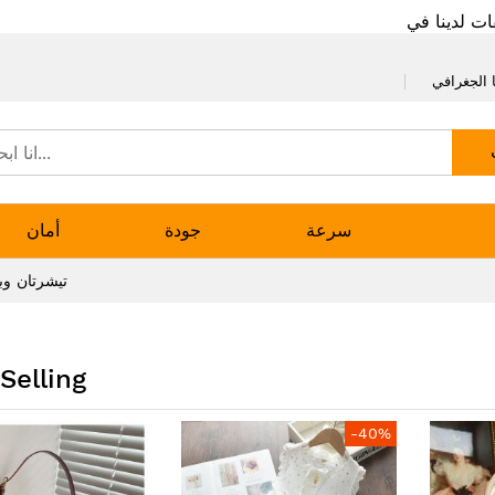
ات لدينا في
 الجغرافي
سرعة
جودة
أمان
تيشرتان وبل
Selling
-40%