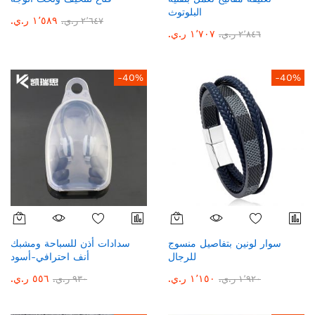
البلوتوث
١٬٥٨٩ ر.ي.‏
٢٬٦٤٧ ر.ي.‏
١٬٧٠٧ ر.ي.‏
٢٬٨٤٦ ر.ي.‏
-40%
-40%
سوار لونين بتفاصيل منسوج
سدادات أذن للسباحة ومشبك
للرجال
أنف احترافي-أسود
١٬١٥٠ ر.ي.‏
٥٥٦ ر.ي.‏
١٬٩٢٠ ر.ي.‏
٩٣٠ ر.ي.‏