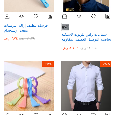
فرشاة تنظيف إزالة الترسبات
متعدد الإستخدام
سماعات راس بلوتوث لاسلكية
٦٧٤ ر.ي.‏
١٬١٢٩ ر.ي.‏
بخاصية التوصيل العظمي ,مقاومة
للماء ,سماعات اذن بلوتوث
٨٬٧٠٤ ر.ي.‏
١٤٬٥٠٤ ر.ي.‏
لاسلكية
-25%
-25%