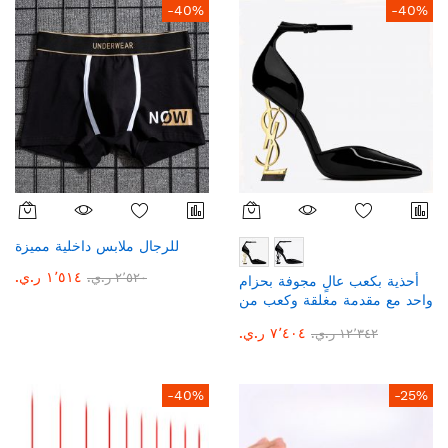
-40%
-40%
للرجال ملابس داخلية مميزة
١٬٥١٤ ر.ي.‏
٢٬٥٢٠ ر.ي.‏
أحذية بكعب عالٍ مجوفة بحزام
واحد مع مقدمة مغلقة وكعب من
ماركه سان لوران
٧٬٤٠٤ ر.ي.‏
١٢٬٣٤٢ ر.ي.‏
-40%
-25%