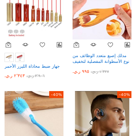
مدلك إصبع متعدد الوظائف من
نوع الأسطوانة المفصلية لتخفيف
جهاز ضبط محاذاة الليزر الأحمر
مرونة اليد
٩٩٥ ر.ي.‏
١٬٣٢٧ ر.ي.‏
٢٬٣٤٣ ر.ي.‏
٣٬٩٠٦ ر.ي.‏
-40%
-40%