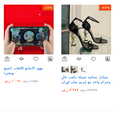
-25%
-40%
مهود الاصابع للالعاب (اصبع
بوبجي)
صنادل نسائية جميلة بكعب عالٍ
١٬٠٩١ ر.ي.‏
١٬٤٥٥ ر.ي.‏
وحزام واحد مع إبزيم سان لوران
٧٬٩٧٧ ر.ي.‏
١٣٬٢٨٩ ر.ي.‏