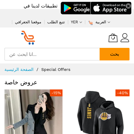
تطبيقات لدينا في
العربية
YER
تتبع الطلب
موقعنا الجغرافي
بحث
تخطي
Special Offers
الصفحة الرئيسية
إلى
المحتوى
عروض خاصة
-15%
-40%