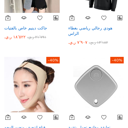
هودي رجالي رياضي بغطاء
جاكت دينيم خاص بالفتيات
الراس
١٨٬٥٢٢ ر.ي.‏
٢١٬٧٩١ ر.ي.‏
٧٬٩٠٧ ر.ي.‏
١٣٬١٨٢ ر.ي.‏
-40%
-40%
تعليقة مفاتيح تعمل بتقنية
قناع لتنحيف ونحت الوجه