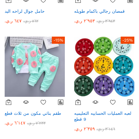
قمصان رجالي باكمام طويله
حامل جوال لراحه اليد
٢٬٩٥٣ ر.ي.‏
٦٤٧ ر.ي.‏
٣٬٩٤٣ ر.ي.‏
٨٦٢ ر.ي.‏
-15%
-25%
لعبه العمليات الحسابيه التعليميه
طقم بناتي مكون من ثلاث قطع
9 قطع
٦٬١٤٧ ر.ي.‏
٧٬٢٣٣ ر.ي.‏
٢٬٣٥٩ ر.ي.‏
٣٬١٤٦ ر.ي.‏