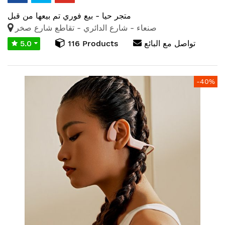
متجر حيا - بيع فوري
تم بيعها من قبل
صنعاء - شارع الدائري - تقاطع شارع صخر
تواصل مع البائع
116 Products
5.0
انتقل
-40%
إلى
النهاية
معرض
الصور