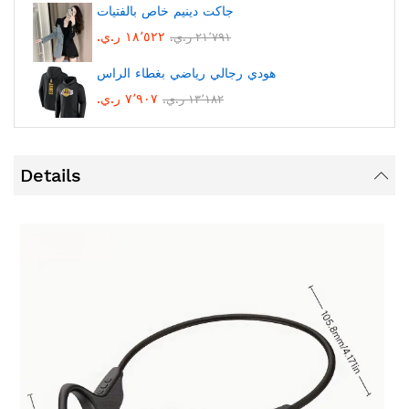
جاكت دينيم خاص بالفتيات
١٨٬٥٢٢ ر.ي.‏
٢١٬٧٩١ ر.ي.‏
هودي رجالي رياضي بغطاء الراس
٧٬٩٠٧ ر.ي.‏
١٣٬١٨٢ ر.ي.‏
Details