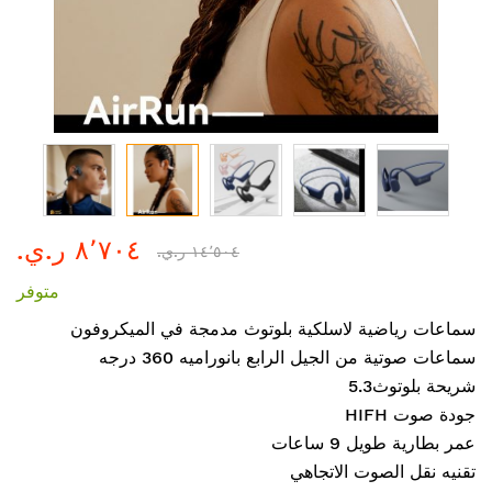
تخطي
٨٬٧٠٤ ر.ي.‏
إلى
١٤٬٥٠٤ ر.ي.‏
بداية
متوفر
معرض
الصور
سماعات رياضية لاسلكية بلوتوث مدمجة في الميكروفون
سماعات صوتية من الجيل الرابع بانوراميه 360 درجه
شريحة بلوتوث5.3
HIFH جودة صوت
عمر بطارية طويل 9 ساعات
تقنيه نقل الصوت الاتجاهي