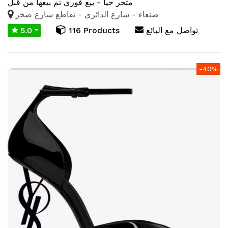
متجر حيا - بيع فوري
تم بيعها من قبل
صنعاء - شارع الدائري - تقاطع شارع صخر
تواصل مع البائع
116 Products
5.0
انتقل
-40%
إلى
النهاية
معرض
الصور