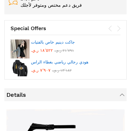
فريق دعم مختص ومتوفر لأجلك
Special Offers
جاكت دينيم خاص بالفتيات
١٨٬٥٢٢ ر.ي.‏
٢١٬٧٩١ ر.ي.‏
هودي رجالي رياضي بغطاء الراس
٧٬٩٠٧ ر.ي.‏
١٣٬١٨٢ ر.ي.‏
Details