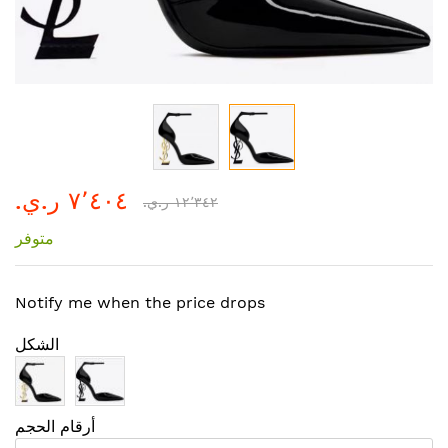
تخطي
٧٬٤٠٤ ر.ي.‏
إلى
١٢٬٣٤٢ ر.ي.‏
بداية
متوفر
معرض
الصور
Notify me when the price drops
الشكل
أرقام الحجم