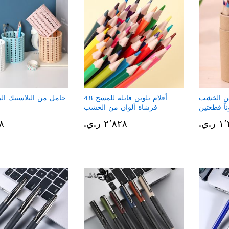
ن الخشب
أقلام تلوين قابلة للمسح 48
حامل من البلاستيك الم
فرشاة ألوان من الخشب
.ي.‏
٢٬٨٢٨ ر.ي.‏
٦٦٨