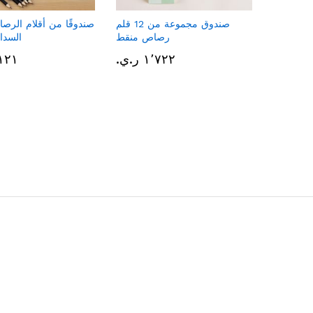
صندوق مجموعة من 12 قلم
صندوقًا من أقلام الرصا
رصاص منقط
السداسية
١٬٧٢٢ ر.ي.‏
١٬١٢١ ر