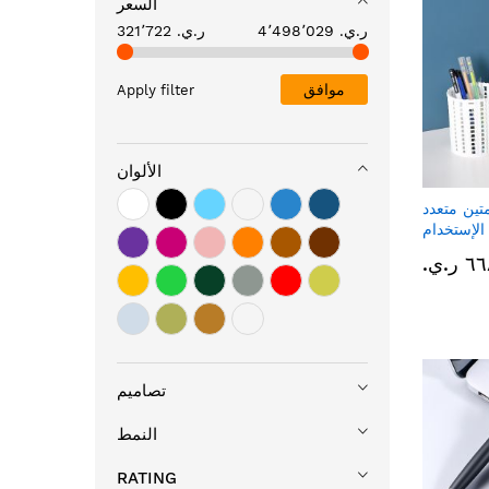
السعر
4٬498٬029 ر.ي.‏
321٬722 ر.ي.‏
موافق
Apply filter
الألوان
تين متعدد
الإستخدام
 ر.ي.‏
تصاميم
النمط
RATING