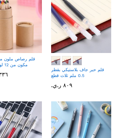
قلم رصاص ملون م
مكون من 12 لوناً قطعتين
قلم حبر جاف بلاستيكي بقطر
١٬٣٣٦ ر
0.5 ملم ثلاث قطع
٨٠٩ ر.ي.‏