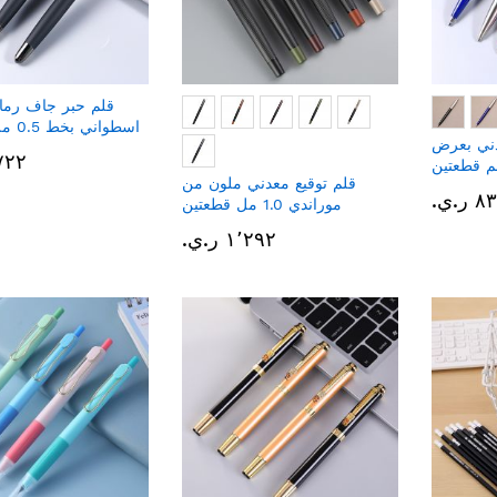
قلم حبر جاف رما
اسطواني بخط 0.5 ملم قطعتين
ني بعرض
١٬٧٢٢ 
قلم توقيع معدني ملون من
 ر.ي.‏
موراندي 1.0 مل قطعتين
١٬٢٩٢ ر.ي.‏