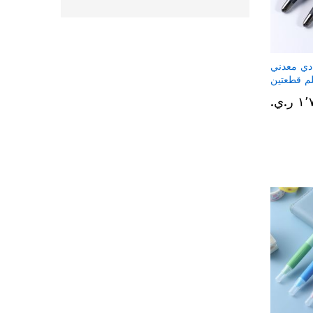
دي معدني
ر.ي.‏