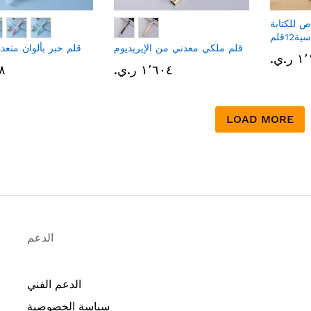
ص للكتابة
12قلم
قلم ملكي معدني من الإيريديوم
قلم حبر بألوان متعد
.ي.‏
١٬٦٠٤ ر.ي.‏
٨٩٨
LOAD MORE
الدعم
الدعم الفني
سياسة الخصوصية