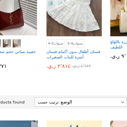
ة باللؤلؤ
5-6سنوات
4-5سنوات
اللطيف
فستان أطفال بدون أكمام فستان
حقيبة نسائي حجم صغي
.ي.‏
أميرة للبنات الصغيرات
٢٬٨١٤ ر.ي.‏
٢٬٣٧١ 
٤٬٦٨٧ ر.ي.‏
ترتيب حسب
ducts found