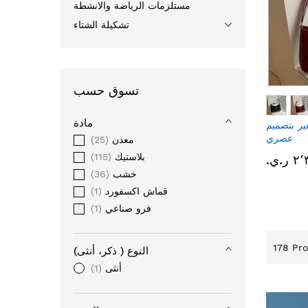
مستلزمات الرياضة والانشطة
تشكيلة الشتاء
تسوق حسب
مادة
ر بتصميم
عصري
معدن
25
بلاستيك
115
ر.ي.‏
خشب
36
قماش اكسفورد
1
فرو صناعي
1
178
Pro
النوع ( ذكر، أنثى)
أنثى
1