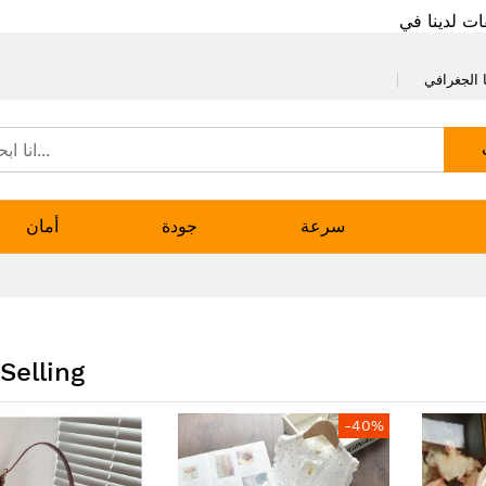
ات لدينا في
 الجغرافي
سرعة
جودة
أمان
Selling
-40%