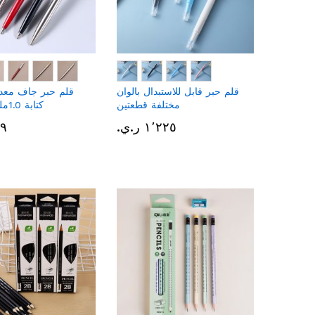
قلم حبر قابل للاستبدال بالوان
قلم حبر جاف معد
مختلفة قطعتين
كتابة 1.0ملم قطعتين
١٬٢٢٥ ر.ي.‏
٨٣٩