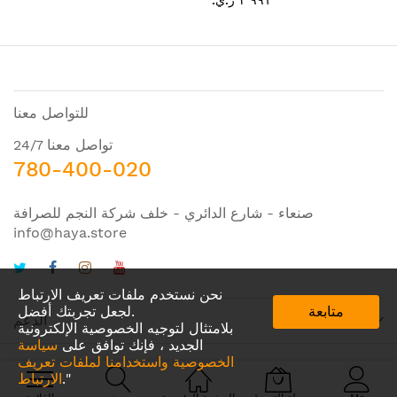
٢٬٩٩١ ر.ي.‏
للتواصل معنا
تواصل معنا 24/7
780-400-020
صنعاء - شارع الدائري - خلف شركة النجم للصرافة
info@haya.store
نحن نستخدم ملفات تعريف الارتباط
متابعة
لجعل تجربتك أفضل.
الدعم
بلامتثال لتوجيه الخصوصية الإلكترونية
الجديد ، فإنك توافق على
سياسة
الخصوصية واستخدامنا لملفات تعريف
."
الارتباط
© 2024 Amazing IDEA. All Rights Reserved