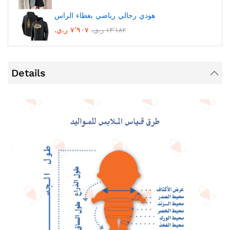
هودي رجالي رياضي بغطاء الراس
٧٬٩٠٧ ر.ي.‏
١٣٬١٨٢ ر.ي.‏
Details