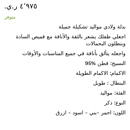
٤٬٩٧٥ ر.ي.‏
إلى
بداية
متوفر
معرض
الصور
بدلة ولادي مواليد تشكيلة جميلة
اجعلي طفلك يشعر بالثقة والأناقة مع قميص السادة
وبنطلون البحمالات
واجعله يتألق بأناقة في جميع المناسبات والأوقات
النسيج: قطن %95
الاكمام: الاكمام الطويلة
البنطال : طويل
الفئة: مواليد
النوع: ذكر
اللون: احمر -بني - اسود - ازرق