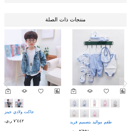
منتجات ذات الصلة
جاكت ولادي جينز
٧٬٤٤٢ ر.ي.‏
طقم مواليد بتصميم فريد