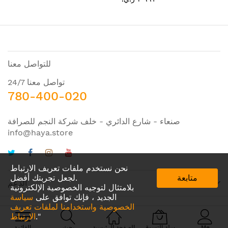
للتواصل معنا
تواصل معنا 24/7
780-400-020
صنعاء - شارع الدائري - خلف شركة النجم للصرافة
info@haya.store
نحن نستخدم ملفات تعريف الارتباط
متابعة
لجعل تجربتك أفضل.
الدعم
بلامتثال لتوجيه الخصوصية الإلكترونية
الجديد ، فإنك توافق على
سياسة
الخصوصية واستخدامنا لملفات تعريف
."
الارتباط
© 2024 Amazing IDEA. All Rights Reserved
Me
سلة التسوق
الصفحة الرئيسية
بحث
القائمة