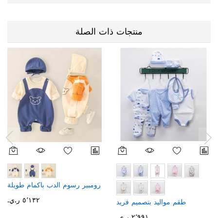
منتجات ذات الصلة
رومبير رسوم الدب باكمام طويلة
٥٬١٣٢ ر.ي.‏
طقم مواليد بتصميم فريد
٢٬٩٩١ ر.ي.‏