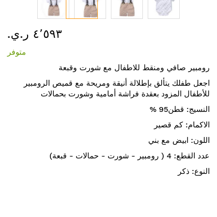
تخطي
٤٬٥٩٣ ر.ي.‏
إلى
بداية
متوفر
معرض
الصور
رومبير صافي ومنقط للاطفال مع شورت وقبعة
اجعل طفلك يتألق بإطلالة أنيقة ومريحة مع قميص الرومبير
للأطفال المزود بعقدة فراشة أمامية وشورت بحمالات
% 95النسيج: قطن
الاكمام: كم قصير
اللون: ابيض مع بني
عدد القطع: 4 ( رومبير - شورت - حمالات - قبعة)
النوع: ذكر