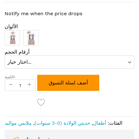
Notify me when the price drops
الألوان
أرقام الحجم
الكمية:
أضف لسلة التسوق
الفئات:
أطفال
,
حديثي الولادة (0-3 سنوات)
,
ملابس مواليد