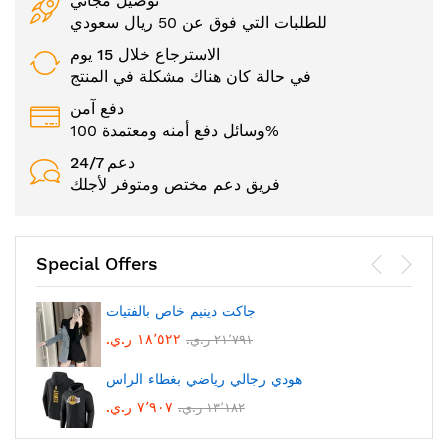
توصيل مجاني
للطلبات التي فوق عن 50 ريال سعودي
الاسترجاع خلال 15 يوم
في حالة كان هناك مشكلة في المنتج
دفع آمن
وسائل دفع أمنه ومعتمدة 100%
24/7 دعم
فريق دعم مختص ومتوفر لأجلك
Special Offers
جاكت دينيم خاص بالفتيات
١٨٬٥٢٢ ر.ي.‏
٢١٬٧٩١ ر.ي.‏
هودي رجالي رياضي بغطاء الراس
٧٬٩٠٧ ر.ي.‏
١٣٬١٨٢ ر.ي.‏