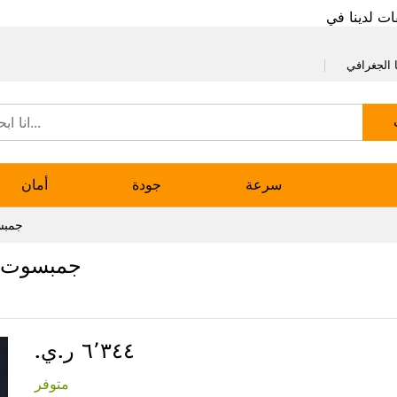
ات لدينا في
 الجغرافي
سرعة
جودة
أمان
جمبس
جمبسوت ن
٦٬٣٤٤ ر.ي.‏
متوفر