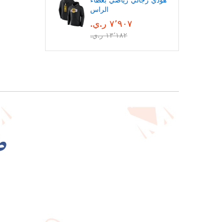
هودي رجالي رياضي بغطاء
الراس
٧٬٩٠٧ ر.ي.‏
١٣٬١٨٢ ر.ي.‏