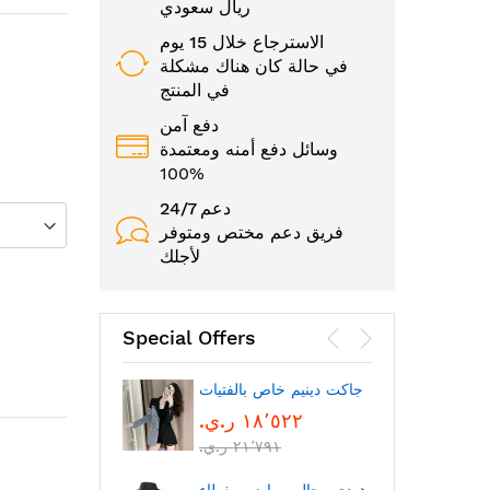
ريال سعودي
الاسترجاع خلال 15 يوم
في حالة كان هناك مشكلة
في المنتج
دفع آمن
وسائل دفع أمنه ومعتمدة
100%
24/7 دعم
فريق دعم مختص ومتوفر
لأجلك
Special Offers
الوجه
جاكت دينيم خاص بالفتيات
١٨٬٥٢٢ ر.ي.‏
٢١٬٧٩١ ر.ي.‏
بتقنية
بلوتوث