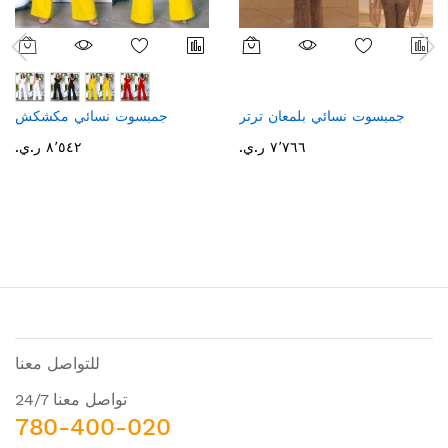
جمبسوت نسائي بلمعان ترتر
جمبسوت نسائي مكشكش
٧٬٧٦٦ ر.ي.‏
٨٬٥٤٢ ر.ي.‏
للتواصل معنا
تواصل معنا 24/7
780-400-020