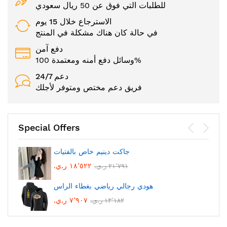
للطلبات التي فوق عن 50 ريال سعودي
الاسترجاع خلال 15 يوم
في حالة كان هناك مشكلة في المنتج
دفع آمن
وسائل دفع أمنه ومعتمدة 100%
24/7 دعم
فريق دعم مختص ومتوفر لأجلك
Special Offers
جاكت دينيم خاص بالفتيات
١٨٬٥٢٢ ر.ي.‏
٢١٬٧٩١ ر.ي.‏
هودي رجالي رياضي بغطاء الراس
٧٬٩٠٧ ر.ي.‏
١٣٬١٨٢ ر.ي.‏