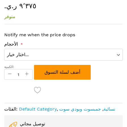
٩٬٣٧٥ ر.ي.‏
إلى
بداية
متوفر
معرض
الصور
Notify me when the price drops
الأحجام
الكمية:
أضف لسلة التسوق
نسائية
,
جمبسوت وبودي سوت
,
Default Category
الفئات:
توصيل مجاني