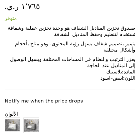
١٬٧٦٥ ر.ي.‏
إلى
بداية
متوفر
معرض
الصور
صندوق تخزين المناديل الشفاف هو وحدة تخزين عملية وشفافة
تستخدم لتنظيم وحفظ المناديل الشفافة
يتميز بتصميم شفاف يسهل رؤية المحتوى، وهو متاح بأحجام
وأشكال مختلفة
يعزز الترتيب والنظام في المساحات المختلفة ويسهل الوصول
إلى المناديل عند الحاجة
الماده:بلاستيك
اللون:ابيض-اسود
Notify me when the price drops
الألوان