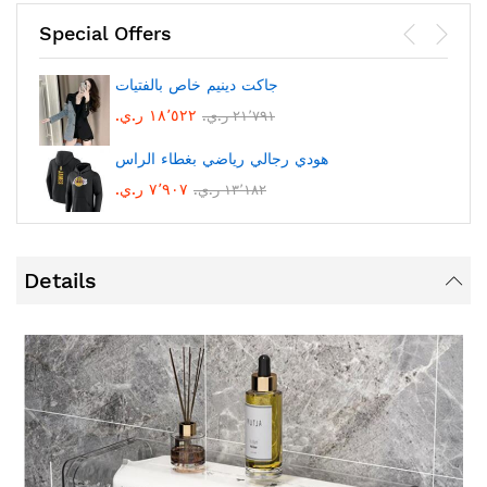
Special Offers
جاكت دينيم خاص بالفتيات
١٨٬٥٢٢ ر.ي.‏
٢١٬٧٩١ ر.ي.‏
هودي رجالي رياضي بغطاء الراس
٧٬٩٠٧ ر.ي.‏
١٣٬١٨٢ ر.ي.‏
Details