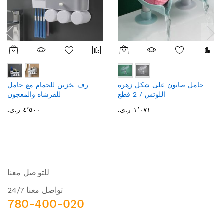
حامل صابون على شكل زهره
رف تخزين للحمام مع حامل
اللوتس / 2 قطع
للفرشاه والمعجون
١٬٠٧١ ر.ي.‏
٤٬٥٠٠ ر.ي.‏
للتواصل معنا
تواصل معنا 24/7
780-400-020