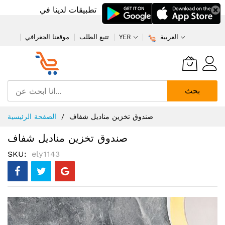
تطبيقات لدينا في
العربية
YER
تتبع الطلب
موقعنا الجغرافي
بحث
تخطي
صندوق تخزين مناديل شفاف
الصفحة الرئيسية
إلى
المحتوى
صندوق تخزين مناديل شفاف
SKU
ely1143
انتقل
إلى
النهاية