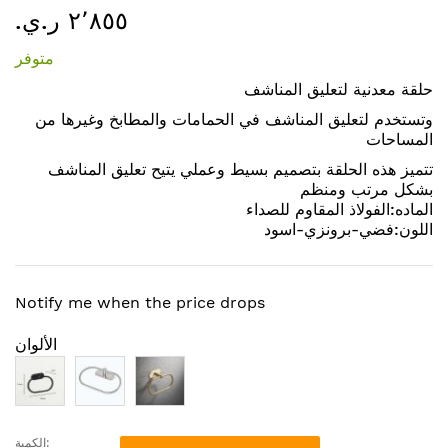
٢٬٨٥٥ ر.ي.‏
إلى
بداية
متوفر
معرض
الصور
حلقة معدنية لتعليق المناشف
وتستخدم لتعليق المناشف في الحمامات والمطابخ وغيرها من
المساحات
تتميز هذه الحلقة بتصميم بسيط وعملي يتيح تعليق المناشف
بشكل مرتب ومنظم
الماده:الفولاذ المقاوم للصداء
اللون:فضي-برونزي-اسود
Notify me when the price drops
الألوان
الكمية: