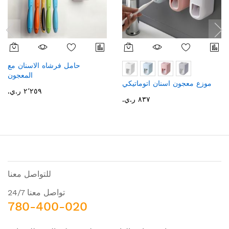
حامل فرشاه الاسنان مع
المعجون
موزع معجون اسنان اتوماتيكي
٢٬٢٥٩ ر.ي.‏
٨٣٧ ر.ي.‏
للتواصل معنا
تواصل معنا 24/7
780-400-020