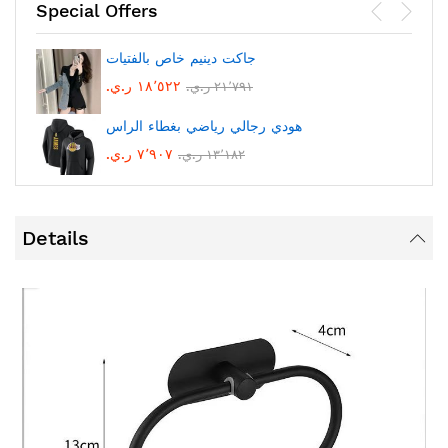
Special Offers
جاكت دينيم خاص بالفتيات
١٨٬٥٢٢ ر.ي.‏
٢١٬٧٩١ ر.ي.‏
هودي رجالي رياضي بغطاء الراس
٧٬٩٠٧ ر.ي.‏
١٣٬١٨٢ ر.ي.‏
Details