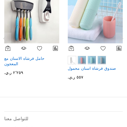
حامل فرشاه الاسنان مع
المعجون
صندوق فرشاة اسنان محمول
٢٬٢٥٩ ر.ي.‏
٥٥٧ ر.ي.‏
للتواصل معنا