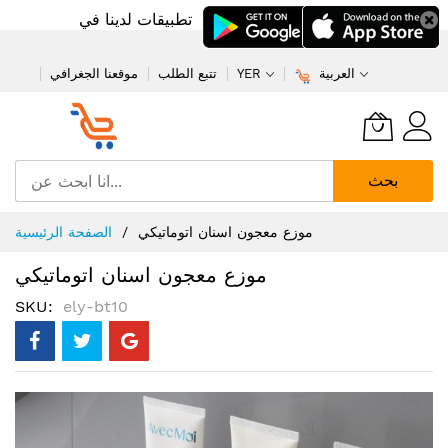
تطبيقات لدينا في
العربية
YER
تتبع الطلب
موقعنا الجغرافي
بحث
تخطي
موزع معجون اسنان اتوماتيكي
الصفحة الرئيسية
إلى
المحتوى
موزع معجون اسنان اتوماتيكي
SKU
ely-bt10
انتقل
إلى
النهاية