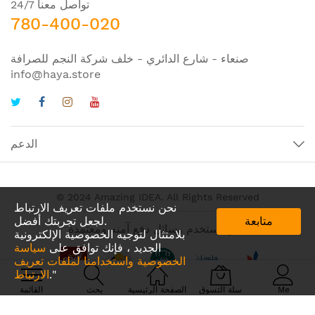
تواصل معنا 24/7
780-400-020
صنعاء - شارع الدائري - خلف شركة النجم للصرافة
info@haya.store
الدعم
© 2024 Amazing IDEA. All Rights Reserved
نحن نستخدم ملفات تعريف الارتباط
متابعة
لجعل تجربتك أفضل.
نحن نستخدم وسائل دفع آمنه ومعتمدة
بلامتثال لتوجيه الخصوصية الإلكترونية
الجديد ، فإنك توافق على
سياسة
الخصوصية واستخدامنا لملفات تعريف
."
الارتباط
Me
سلة التسوق
الصفحة الرئيسية
بحث
القائمة