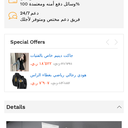
وسائل دفع أمنه ومعتمدة 100%
24/7 دعم
فريق دعم مختص ومتوفر لأجلك
Special Offers
جاكت دينيم خاص بالفتيات
١٨٬٥٢٢ ر.ي.‏
٢١٬٧٩١ ر.ي.‏
هودي رجالي رياضي بغطاء الراس
٧٬٩٠٧ ر.ي.‏
١٣٬١٨٢ ر.ي.‏
Details