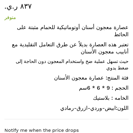
٨٣٧ ر.ي.‏
إلى
بداية
متوفر
معرض
الصور
عصارة معجون أسنان أوتوماتيكية للحمام مثبتة على
الحائط
تعتبر هذه العصارة بديلاً عن طرق التعامل التقليدية مع
أنابيب معجون الأسنان
حيث تسهل عملية ضخ واستخدام المعجون دون الحاجة إلى
ضغط يدوي
فئة المنتج: عصارة معجون الأسنان
الحجم : 9 * 6 * 6سم
الخامه : بلاستيك
اللون:ابيض-وردي-ازرق-رمادي
Notify me when the price drops