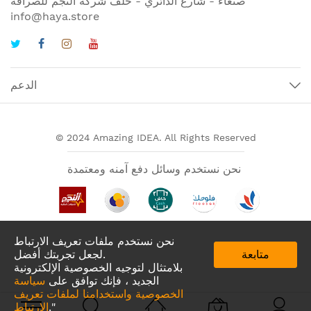
صنعاء - شارع الدائري - خلف شركة النجم للصرافة
info@haya.store
الدعم
© 2024 Amazing IDEA. All Rights Reserved
نحن نستخدم وسائل دفع آمنه ومعتمدة
نحن نستخدم ملفات تعريف الارتباط
متابعة
لجعل تجربتك أفضل.
بلامتثال لتوجيه الخصوصية الإلكترونية
الجديد ، فإنك توافق على
سياسة
الخصوصية واستخدامنا لملفات تعريف
تطبيقات لدينا في
."
الارتباط