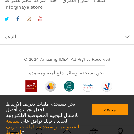
صنعاء - شارع الدائري - خلف شركة النجم للصرافة
info@haya.store
الدعم
© 2024 Amazing IDEA. All Rights Reserved
نحن نستخدم وسائل دفع آمنه ومعتمدة
نحن نستخدم ملفات تعريف الارتباط
متابعة
لجعل تجربتك أفضل.
بلامتثال لتوجيه الخصوصية الإلكترونية
الجديد ، فإنك توافق على
سياسة
الخصوصية واستخدامنا لملفات تعريف
تطبيقات لدينا في
."
الارتباط