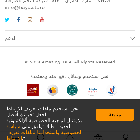
صنعاء - شارع الدائري - خلف شركة النجم للصرافة
info@haya.store
الدعم
© 2024 Amazing IDEA. All Rights Reserved
نحن نستخدم وسائل دفع آمنه ومعتمدة
نحن نستخدم ملفات تعريف الارتباط
متابعة
لجعل تجربتك أفضل.
بلامتثال لتوجيه الخصوصية الإلكترونية
الجديد ، فإنك توافق على
سياسة
الخصوصية واستخدامنا لملفات تعريف
تطبيقات لدينا في
."
الارتباط