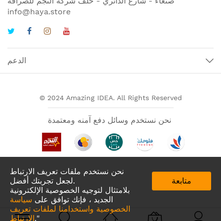
صنعاء - شارع الدائري - خلف شركة النجم للصرافة
info@haya.store
الدعم
© 2024 Amazing IDEA. All Rights Reserved
نحن نستخدم وسائل دفع آمنه ومعتمدة
نحن نستخدم ملفات تعريف الارتباط
متابعة
لجعل تجربتك أفضل.
بلامتثال لتوجيه الخصوصية الإلكترونية
الجديد ، فإنك توافق على
سياسة
الخصوصية واستخدامنا لملفات تعريف
تطبيقات لدينا في
."
الارتباط