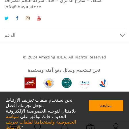
صنعاء - شارع الدائري - خلف شركة النجم للصرافة
info@haya.store
الدعم
© 2024 Amazing IDEA. All Rights Reserved
نحن نستخدم وسائل دفع آمنه ومعتمدة
نحن نستخدم ملفات تعريف الارتباط
متابعة
لجعل تجربتك أفضل.
بلامتثال لتوجيه الخصوصية الإلكترونية
الجديد ، فإنك توافق على
سياسة
الخصوصية واستخدامنا لملفات تعريف
تطبيقات لدينا في
."
الارتباط