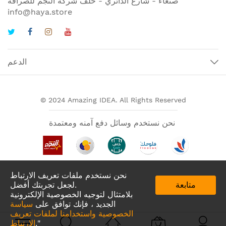
صنعاء - شارع الدائري - خلف شركة النجم للصرافة
info@haya.store
الدعم
© 2024 Amazing IDEA. All Rights Reserved
نحن نستخدم وسائل دفع آمنه ومعتمدة
نحن نستخدم ملفات تعريف الارتباط
متابعة
لجعل تجربتك أفضل.
بلامتثال لتوجيه الخصوصية الإلكترونية
الجديد ، فإنك توافق على
سياسة
الخصوصية واستخدامنا لملفات تعريف
تطبيقات لدينا في
."
الارتباط