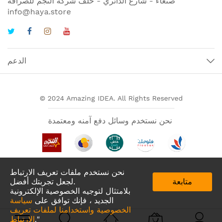
صنعاء - شارع الدائري - خلف شركة النجم للصرافة
info@haya.store
الدعم
© 2024 Amazing IDEA. All Rights Reserved
نحن نستخدم وسائل دفع آمنه ومعتمدة
نحن نستخدم ملفات تعريف الارتباط
متابعة
لجعل تجربتك أفضل.
بلامتثال لتوجيه الخصوصية الإلكترونية
الجديد ، فإنك توافق على
سياسة
الخصوصية واستخدامنا لملفات تعريف
تطبيقات لدينا في
."
الارتباط