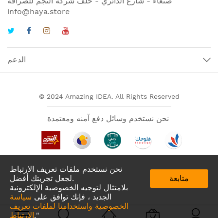
صنعاء - شارع الدائري - خلف شركة النجم للصرافة
info@haya.store
الدعم
© 2024 Amazing IDEA. All Rights Reserved
نحن نستخدم وسائل دفع آمنه ومعتمدة
نحن نستخدم ملفات تعريف الارتباط
متابعة
لجعل تجربتك أفضل.
بلامتثال لتوجيه الخصوصية الإلكترونية
الجديد ، فإنك توافق على
سياسة
الخصوصية واستخدامنا لملفات تعريف
تطبيقات لدينا في
."
الارتباط