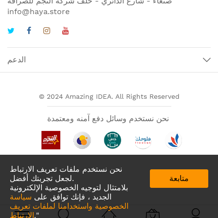
صنعاء - شارع الدائري - خلف شركة النجم للصرافة
info@haya.store
الدعم
© 2024 Amazing IDEA. All Rights Reserved
نحن نستخدم وسائل دفع آمنه ومعتمدة
نحن نستخدم ملفات تعريف الارتباط
متابعة
لجعل تجربتك أفضل.
بلامتثال لتوجيه الخصوصية الإلكترونية
الجديد ، فإنك توافق على
سياسة
الخصوصية واستخدامنا لملفات تعريف
تطبيقات لدينا في
."
الارتباط