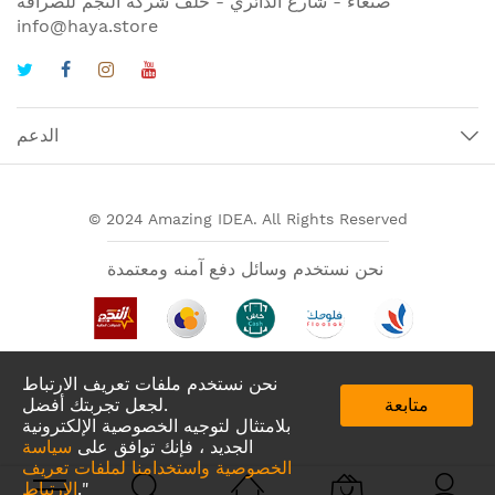
صنعاء - شارع الدائري - خلف شركة النجم للصرافة
info@haya.store
الدعم
© 2024 Amazing IDEA. All Rights Reserved
نحن نستخدم وسائل دفع آمنه ومعتمدة
نحن نستخدم ملفات تعريف الارتباط
متابعة
لجعل تجربتك أفضل.
بلامتثال لتوجيه الخصوصية الإلكترونية
الجديد ، فإنك توافق على
سياسة
الخصوصية واستخدامنا لملفات تعريف
تطبيقات لدينا في
."
الارتباط