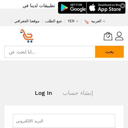
تطبيقات لدينا في
العربية
YER
تتبع الطلب
موقعنا الجغرافي
بحث
تخطي
إلى
المحتوى
إنشاء حساب
Log In