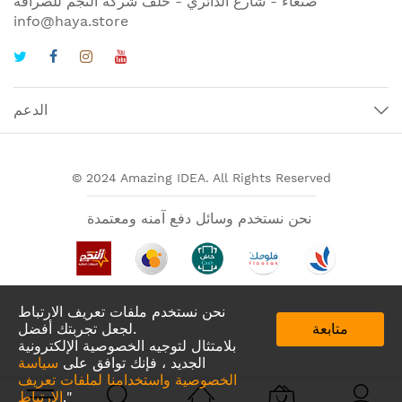
صنعاء - شارع الدائري - خلف شركة النجم للصرافة
info@haya.store
الدعم
© 2024 Amazing IDEA. All Rights Reserved
نحن نستخدم وسائل دفع آمنه ومعتمدة
نحن نستخدم ملفات تعريف الارتباط
متابعة
لجعل تجربتك أفضل.
بلامتثال لتوجيه الخصوصية الإلكترونية
الجديد ، فإنك توافق على
سياسة
الخصوصية واستخدامنا لملفات تعريف
تطبيقات لدينا في
."
الارتباط