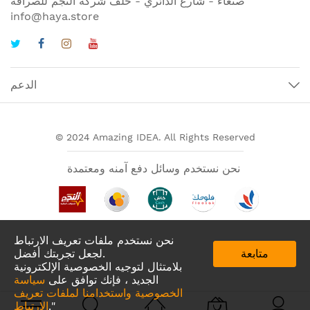
صنعاء - شارع الدائري - خلف شركة النجم للصرافة
info@haya.store
الدعم
© 2024 Amazing IDEA. All Rights Reserved
نحن نستخدم وسائل دفع آمنه ومعتمدة
نحن نستخدم ملفات تعريف الارتباط
متابعة
لجعل تجربتك أفضل.
بلامتثال لتوجيه الخصوصية الإلكترونية
الجديد ، فإنك توافق على
سياسة
الخصوصية واستخدامنا لملفات تعريف
تطبيقات لدينا في
."
الارتباط