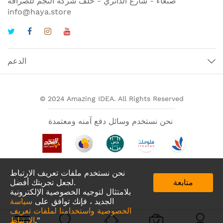
صنعاء - شارع الدائري - خلف شركة النجم للصرافة
info@haya.store
الدعم
© 2024 Amazing IDEA. All Rights Reserved
نحن نستخدم وسائل دفع آمنه ومعتمدة
نحن نستخدم ملفات تعريف الارتباط
متابعة
لجعل تجربتك أفضل.
بلامتثال لتوجيه الخصوصية الإلكترونية
الجديد ، فإنك توافق على
سياسة
الخصوصية واستخدامنا لملفات تعريف
تطبيقات لدينا في
."
الارتباط