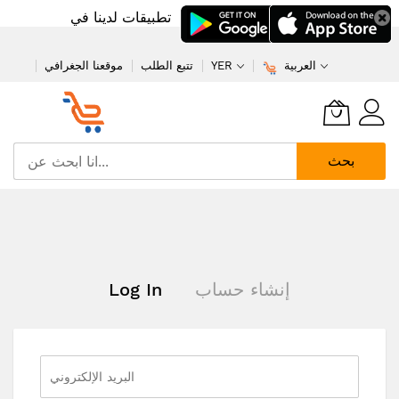
تطبيقات لدينا في
العربية
YER
تتبع الطلب
موقعنا الجغرافي
بحث
تخطي
إلى
المحتوى
إنشاء حساب
Log In