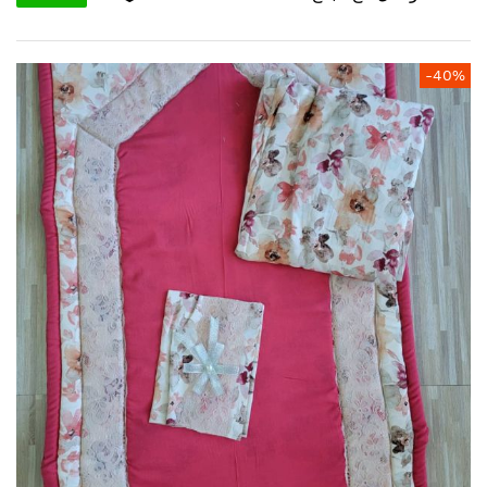
انتقل
-40%
إلى
النهاية
معرض
الصور