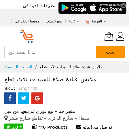
تطبيقات لدينا في
العربية
YER
تتبع الطلب
موقعنا الجغرافي
بحث
تخطي
ملابس عبادة صلاة للسيدات ثلاث قطع
الصفحة الرئيسية
إلى
المحتوى
ملابس عبادة صلاة للسيدات ثلاث قطع
SKU
amy1720
متجر حيا - بيع فوري
تم بيعها من قبل
صنعاء - شارع الدائري - تقاطع شارع صخر
تواصل مع البائع
116 Products
5.0