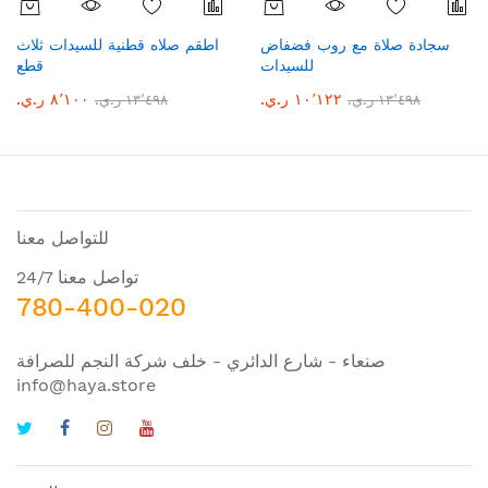
سجادة صلاة مع روب فضفاض
اطقم صلاه قطنية للسيدات ثلاث
للسيدات
قطع
١٠٬١٢٢ ر.ي.‏
٨٬١٠٠ ر.ي.‏
١٣٬٤٩٨ ر.ي.‏
١٣٬٤٩٨ ر.ي.‏
للتواصل معنا
تواصل معنا 24/7
780-400-020
صنعاء - شارع الدائري - خلف شركة النجم للصرافة
info@haya.store