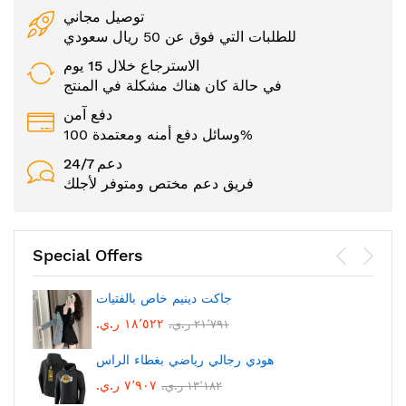
توصيل مجاني
للطلبات التي فوق عن 50 ريال سعودي
الاسترجاع خلال 15 يوم
في حالة كان هناك مشكلة في المنتج
دفع آمن
وسائل دفع أمنه ومعتمدة 100%
24/7 دعم
فريق دعم مختص ومتوفر لأجلك
Special Offers
جاكت دينيم خاص بالفتيات
١٨٬٥٢٢ ر.ي.‏
٢١٬٧٩١ ر.ي.‏
هودي رجالي رياضي بغطاء الراس
٧٬٩٠٧ ر.ي.‏
١٣٬١٨٢ ر.ي.‏