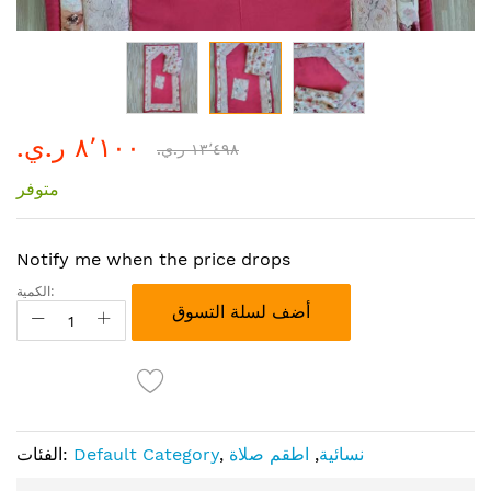
تخطي
٨٬١٠٠ ر.ي.‏
إلى
١٣٬٤٩٨ ر.ي.‏
بداية
متوفر
معرض
الصور
Notify me when the price drops
الكمية:
أضف لسلة التسوق
نسائية
,
اطقم صلاة
,
Default Category
الفئات: