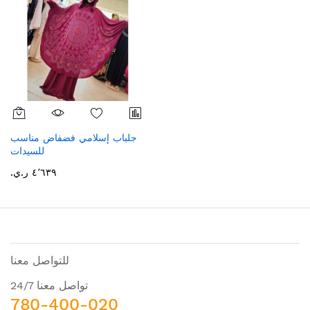
جلباب إسلامي فضفاض مناسب
للسيدات
٤٬٦٣٩ ر.ي.‏
للتواصل معنا
تواصل معنا 24/7
780-400-020