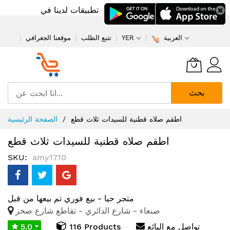
تطبيقات لدينا في
العربية
YER
تتبع الطلب
موقعنا الجغرافي
بحث
تخطي
اطقم صلاه قطنية للسيدات ثلاث قطع
الصفحة الرئيسية
إلى
المحتوى
اطقم صلاه قطنية للسيدات ثلاث قطع
SKU
amy1710
متجر حيا - بيع فوري
تم بيعها من قبل
صنعاء - شارع الدائري - تقاطع شارع صخر
تواصل مع البائع
116 Products
5.0