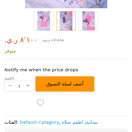
تخطي
٨٬١٠٠ ر.ي.‏
إلى
١٣٬٤٩٨ ر.ي.‏
بداية
متوفر
معرض
الصور
Notify me when the price drops
الكمية:
أضف لسلة التسوق
نسائية
,
اطقم صلاة
,
Default Category
الفئات: