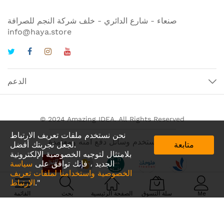
صنعاء - شارع الدائري - خلف شركة النجم للصرافة
info@haya.store
الدعم
© 2024 Amazing IDEA. All Rights Reserved
نحن نستخدم ملفات تعريف الارتباط
نحن نستخدم وسائل دفع آمنه ومعتمدة
متابعة
لجعل تجربتك أفضل.
بلامتثال لتوجيه الخصوصية الإلكترونية
الجديد ، فإنك توافق على
سياسة
الخصوصية واستخدامنا لملفات تعريف
."
الارتباط
Me
سلة التسوق
الصفحة الرئيسية
بحث
القائمة