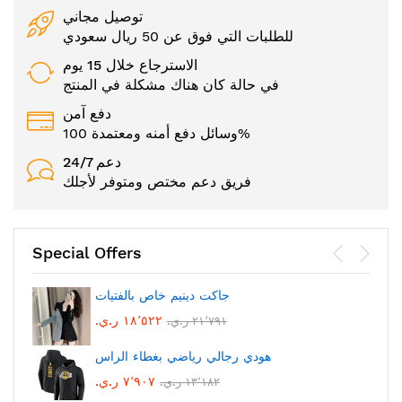
توصيل مجاني
للطلبات التي فوق عن 50 ريال سعودي
الاسترجاع خلال 15 يوم
في حالة كان هناك مشكلة في المنتج
دفع آمن
وسائل دفع أمنه ومعتمدة 100%
24/7 دعم
فريق دعم مختص ومتوفر لأجلك
Special Offers
جاكت دينيم خاص بالفتيات
١٨٬٥٢٢ ر.ي.‏
٢١٬٧٩١ ر.ي.‏
هودي رجالي رياضي بغطاء الراس
٧٬٩٠٧ ر.ي.‏
١٣٬١٨٢ ر.ي.‏