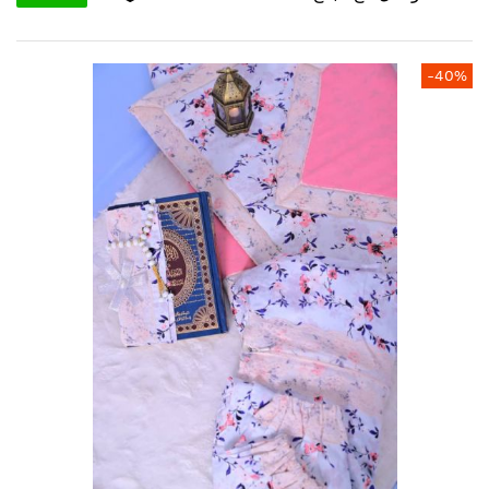
انتقل
-40%
إلى
النهاية
معرض
الصور