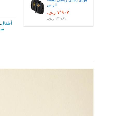
هودي رجالي رياضي بغطاء
الراس
٧٬٩٠٧ ر.ي.‏
١٣٬١٨٢ ر.ي.‏
أطفال
,
سن