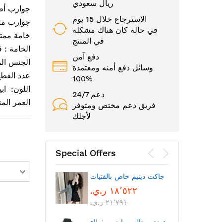
ريال سعودي
جوارب أطف
الاسترجاع خلال 15 يوم
جوارب متع
في حالة كان هناك مشكلة
خامة ممتا
في المنتج
الخامة : 
دفع آمن
الجنس ال
وسائل دفع أمنه ومعتمدة
عدد القطع : 5 
100%
اللون: اب
24/7 دعم
العمر المناسب: 0-6 أشهر ، 6-9 أشه
فريق دعم مختص ومتوفر
لأجلك
Special Offers
الوجه
جاكت دينيم خاص بالفتيات
١٨٬٥٢٢ ر.ي.‏
٢١٬٧٩١ ر.ي.‏
بتقنية
بلوتوث