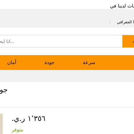
ات لدينا في
 الجغرافي
سرعة
جودة
أمان
جوا
١٬٣٥٦ ر.ي.‏
متوفر