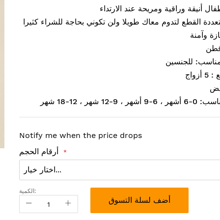
ال أنيقة وراقية ومريحة عند الارتداء
ددة القطع لتدوم معاك طويلا ولن تكوني بحاجة للشراء كثيرا
زة وآمنة
قطن
مناسب: للجنسين
أزواج
يض
ر ، 9-12 شهر ، 12-18 شهر
Notify me when the price drops
أرقام الحجم
الكمية:
أضف لسلة التسوق