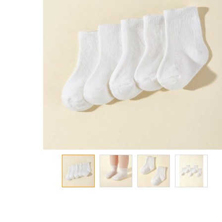
معرض
الصور
تخطي
إلى
بداية