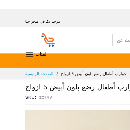
مرحبا بكـ في متجر حيا
تسوق حسب الفئات
تخطي
جوارب أطفال رضع بلون أبيض 5 ازواج
الصفحة الرئيسية
إلى
المحتوى
رب أطفال رضع بلون أبيض 5 ازواج
SKU
zz149
انتقل
إلى
النهاية