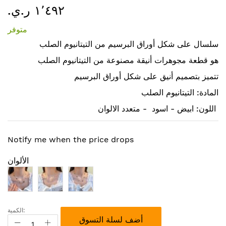
١٬٤٩٢ ر.ي.‏
إلى
بداية
متوفر
معرض
سلسال على شكل أوراق البرسيم من التيتانيوم الصلب
الصور
هو قطعة مجوهرات أنيقة مصنوعة من التيتانيوم الصلب
تتميز بتصميم أنيق على شكل أوراق البرسيم
المادة: التيتانيوم الصلب
اللون: ابيض - اسود - متعدد الالوان
Notify me when the price drops
الألوان
الكمية:
أضف لسلة التسوق