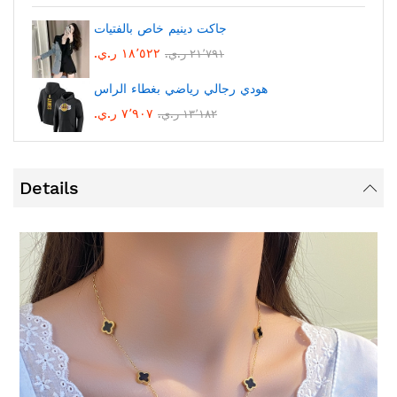
جاكت دينيم خاص بالفتيات
١٨٬٥٢٢ ر.ي.‏
٢١٬٧٩١ ر.ي.‏
هودي رجالي رياضي بغطاء الراس
٧٬٩٠٧ ر.ي.‏
١٣٬١٨٢ ر.ي.‏
Details