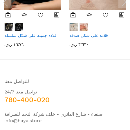
قلاده على شكل صدفه
قلاده جميله على شكل سلسله
٣٬٦٣٠ ر.ي.‏
١٬٤٧٦ ر.ي.‏
للتواصل معنا
تواصل معنا 24/7
780-400-020
صنعاء - شارع الدائري - خلف شركة النجم للصرافة
info@haya.store