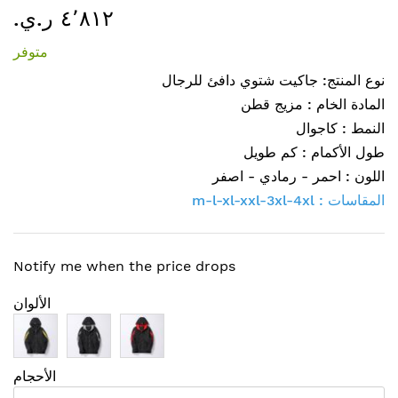
٤٬٨١٢ ر.ي.‏
إلى
بداية
متوفر
معرض
الصور
نوع المنتج: جاكيت شتوي دافئ للرجال
المادة الخام : مزيج قطن
النمط : كاجوال
طول الأكمام : كم طويل
اللون : احمر - رمادي - اصفر
m-l-xl-xxl-3xl-4xl : المقاسات
Notify me when the price drops
الألوان
الأحجام