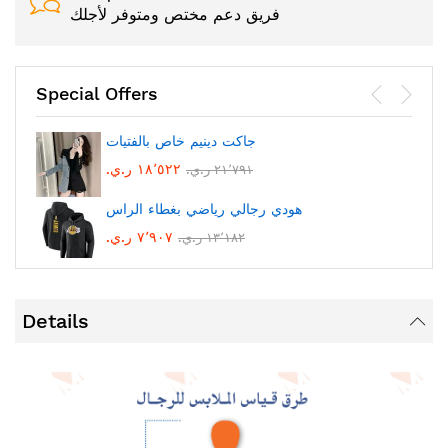
فريق دعم مختص ومتوفر لأجلك
Special Offers
جاكت دينيم خاص بالفتيات
١٨٬٥٢٢ ر.ي.‏
٢١٬٧٩١ ر.ي.‏
هودي رجالي رياضي بغطاء الراس
٧٬٩٠٧ ر.ي.‏
١٣٬١٨٢ ر.ي.‏
Details