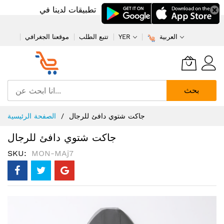
تطبيقات لدينا في
العربية
YER
تتبع الطلب
موقعنا الجغرافي
بحث
تخطي
جاكت شتوي دافئ للرجال
الصفحة الرئيسية
إلى
المحتوى
جاكت شتوي دافئ للرجال
SKU
MON-MAj7
انتقل
إلى
النهاية