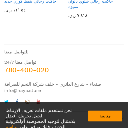
جاكيت رجالي شتوي بالوان
جاكيت رجالي بنمط كوري جديد
مميزة
١١٬٠٥٤ ر.ي.‏
٧٬٨١٨ ر.ي.‏
للتواصل معنا
تواصل معنا 24/7
780-400-020
صنعاء - شارع الدائري - خلف شركة النجم للصرافة
info@haya.store
نحن نستخدم ملفات تعريف الارتباط
متابعة
لجعل تجربتك أفضل.
الدعم
بلامتثال لتوجيه الخصوصية الإلكترونية
الجديد ، فإنك توافق على
سياسة