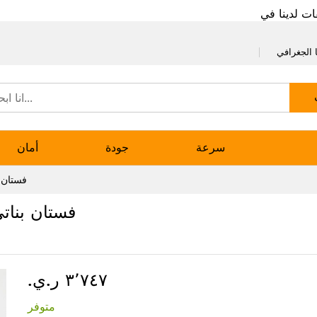
ات لدينا في
 الجغرافي
سرعة
جودة
أمان
فستان ب
فستان بناتي
٣٬٧٤٧ ر.ي.‏
متوفر