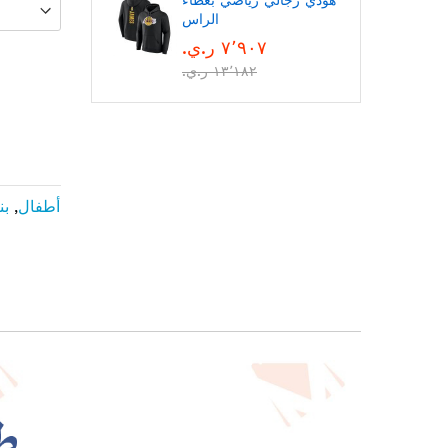
هودي رجالي رياضي بغطاء
الراس
٧٬٩٠٧ ر.ي.‏
١٣٬١٨٢ ر.ي.‏
أطفال
,
بن