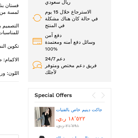
ريال سعودي
فستان بنا
الاسترجاع خلال 15 يوم
لمسة من ا
في حالة كان هناك مشكلة
في المنتج
التصميم بأ
للمناسبات
دفع آمن
وسائل دفع أمنه ومعتمدة
تكوين النس
100%
24/7 دعم
الاكمام: ط
فريق دعم مختص ومتوفر
لأجلك
اللون: ور
Special Offers
الوجه
جاكت دينيم خاص بالفتيات
١٨٬٥٢٢ ر.ي.‏
٢١٬٧٩١ ر.ي.‏
بتقنية
بلوتوث