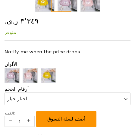
تخطي
٣٬٣٤٩ ر.ي.‏
إلى
بداية
متوفر
معرض
الصور
Notify me when the price drops
الألوان
أرقام الحجم
الكمية:
أضف لسلة التسوق