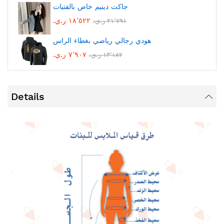
جاكت دينيم خاص بالفتيات
١٨٬٥٢٢ ر.ي.‏
٢١٬٧٩١ ر.ي.‏
هودي رجالي رياضي بغطاء الراس
٧٬٩٠٧ ر.ي.‏
١٣٬١٨٢ ر.ي.‏
Details