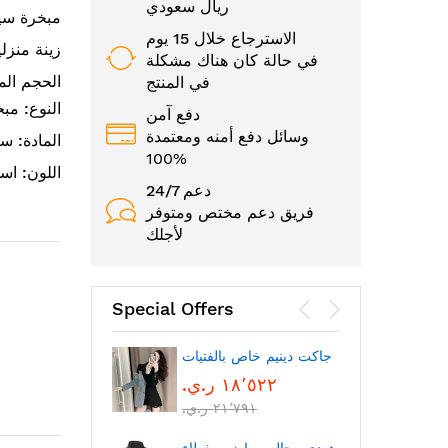
ريال سعودي
مبخرة سير
الاسترجاع خلال 15 يوم
زينة منزل
في حالة كان هناك مشكلة
الحجم المث
في المنتج
النوع: مب
دفع آمن
وسائل دفع أمنه ومعتمدة
المادة: س
100%
اللون: اس
24/7 دعم
فريق دعم مختص ومتوفر
لأجلك
Special Offers
الوجه
جاكت دينيم خاص بالفتيات
١٨٬٥٢٢ ر.ي.‏
٢١٬٧٩١ ر.ي.‏
بتقنية
بلوتوث