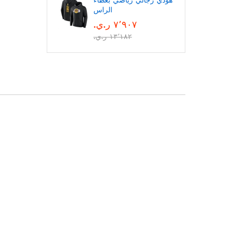
هودي رجالي رياضي بغطاء
الراس
٧٬٩٠٧ ر.ي.‏
١٣٬١٨٢ ر.ي.‏