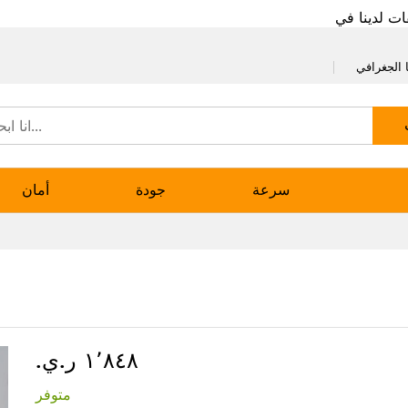
ات لدينا في
 الجغرافي
سرعة
جودة
أمان
١٬٨٤٨ ر.ي.‏
متوفر