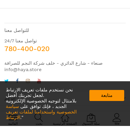
للتواصل معنا
تواصل معنا 24/7
780-400-020
صنعاء - شارع الدائري - خلف شركة النجم للصرافة
info@haya.store
نحن نستخدم ملفات تعريف الارتباط
متابعة
لجعل تجربتك أفضل.
الدعم
بلامتثال لتوجيه الخصوصية الإلكترونية
الجديد ، فإنك توافق على
سياسة
الخصوصية واستخدامنا لملفات تعريف
."
الارتباط
© 2024 Amazing IDEA. All Rights Reserved
Me
سلة التسوق
الصفحة الرئيسية
بحث
القائمة