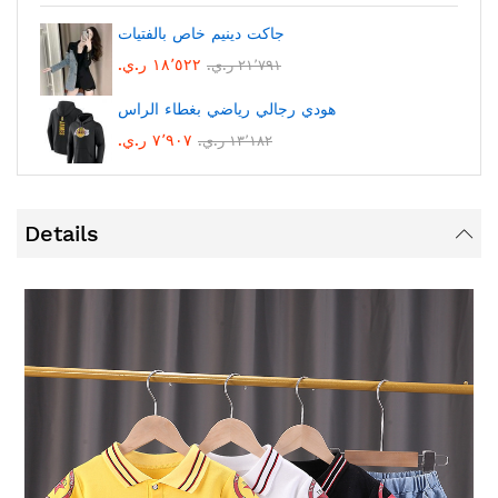
جاكت دينيم خاص بالفتيات
١٨٬٥٢٢ ر.ي.‏
٢١٬٧٩١ ر.ي.‏
هودي رجالي رياضي بغطاء الراس
٧٬٩٠٧ ر.ي.‏
١٣٬١٨٢ ر.ي.‏
Details