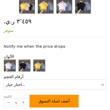
تخطي
٣٬٤٥٩ ر.ي.‏
إلى
بداية
متوفر
معرض
الصور
Notify me when the price drops
الألوان
أرقام الحجم
الكمية:
أضف لسلة التسوق