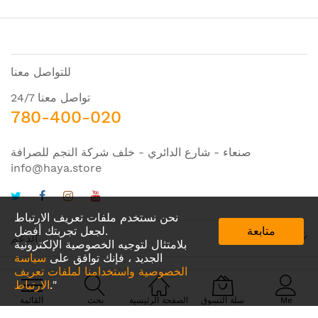
للتواصل معنا
تواصل معنا 24/7
780-400-020
صنعاء - شارع الدائري - خلف شركة النجم للصرافة
info@haya.store
نحن نستخدم ملفات تعريف الارتباط
متابعة
لجعل تجربتك أفضل.
الدعم
بلامتثال لتوجيه الخصوصية الإلكترونية
الجديد ، فإنك توافق على
سياسة
الخصوصية واستخدامنا لملفات تعريف
."
الارتباط
© 2024 Amazing IDEA. All Rights Reserved
Me
سلة التسوق
الصفحة الرئيسية
بحث
القائمة