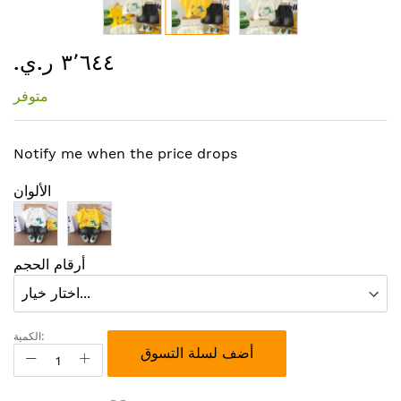
تخطي
٣٬٦٤٤ ر.ي.‏
إلى
بداية
متوفر
معرض
الصور
Notify me when the price drops
الألوان
أرقام الحجم
الكمية:
أضف لسلة التسوق