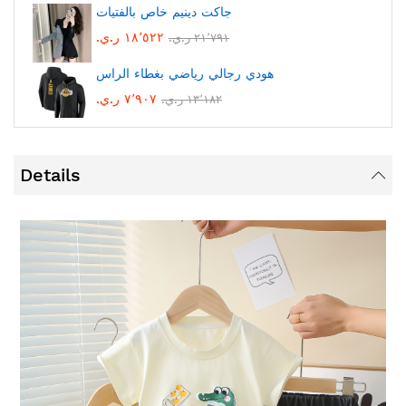
جاكت دينيم خاص بالفتيات
١٨٬٥٢٢ ر.ي.‏
٢١٬٧٩١ ر.ي.‏
هودي رجالي رياضي بغطاء الراس
٧٬٩٠٧ ر.ي.‏
١٣٬١٨٢ ر.ي.‏
Details