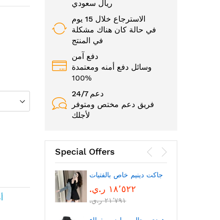
ريال سعودي
الاسترجاع خلال 15 يوم
في حالة كان هناك مشكلة
في المنتج
دفع آمن
وسائل دفع أمنه ومعتمدة
100%
24/7 دعم
فريق دعم مختص ومتوفر
لأجلك
Special Offers
الوجه
جاكت دينيم خاص بالفتيات
١٨٬٥٢٢ ر.ي.‏
أ
٢١٬٧٩١ ر.ي.‏
بتقنية
بلوتوث