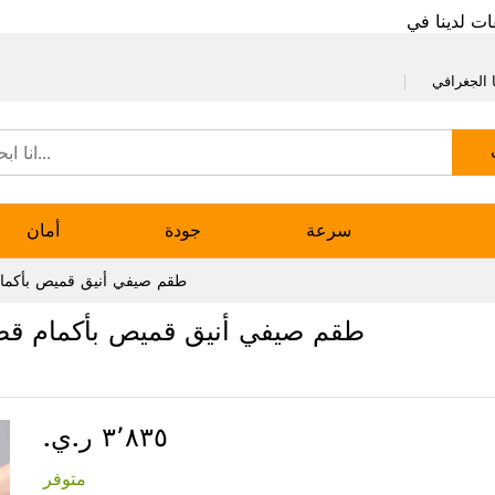
ات لدينا في
 الجغرافي
سرعة
جودة
أمان
طقم صيفي أنيق قميص بأكمام
طقم صيفي أنيق قميص بأكمام قصي
٣٬٨٣٥ ر.ي.‏
متوفر