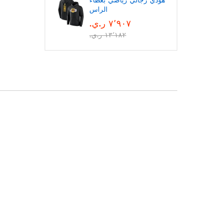
هودي رجالي رياضي بغطاء
الراس
٧٬٩٠٧ ر.ي.‏
١٣٬١٨٢ ر.ي.‏