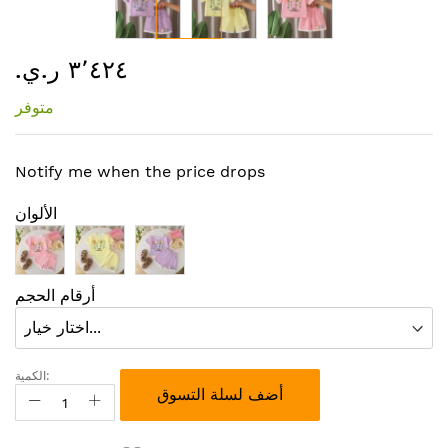
تخطي
٣٬٤٢٤ ر.ي.‏
إلى
بداية
متوفر
معرض
الصور
Notify me when the price drops
الألوان
أرقام الحجم
الكمية:
أضف لسلة التسوق