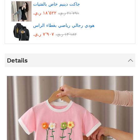
جاكت دينيم خاص بالفتيات
١٨٬٥٢٢ ر.ي.‏
٢١٬٧٩١ ر.ي.‏
هودي رجالي رياضي بغطاء الراس
٧٬٩٠٧ ر.ي.‏
١٣٬١٨٢ ر.ي.‏
Details