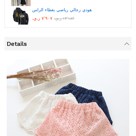
هودي رجالي رياضي بغطاء الراس
٧٬٩٠٧ ر.ي.‏
١٣٬١٨٢ ر.ي.‏
Details