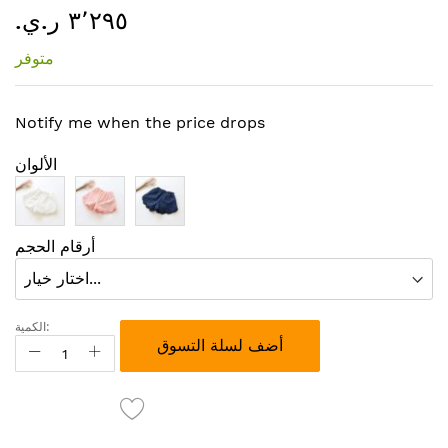
٣٬٢٩٥ ر.ي.‏
إلى
بداية
متوفر
معرض
الصور
Notify me when the price drops
الألوان
أرقام الحجم
الكمية:
أضف لسلة التسوق