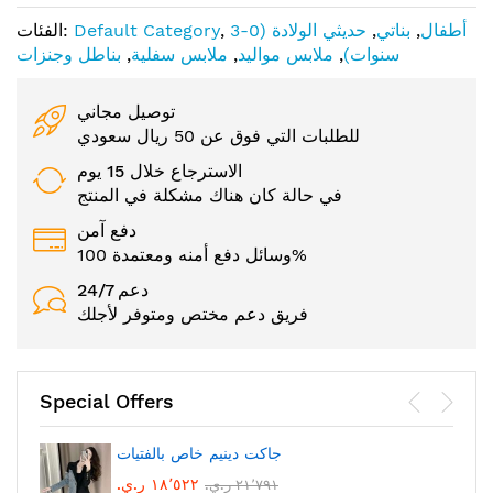
أطفال
,
بناتي
,
حديثي الولادة (0-3
,
Default Category
الفئات:
سنوات)
,
ملابس مواليد
,
ملابس سفلية
,
بناطل وجنزات
توصيل مجاني
للطلبات التي فوق عن 50 ريال سعودي
الاسترجاع خلال 15 يوم
في حالة كان هناك مشكلة في المنتج
دفع آمن
وسائل دفع أمنه ومعتمدة 100%
24/7 دعم
فريق دعم مختص ومتوفر لأجلك
Special Offers
جاكت دينيم خاص بالفتيات
١٨٬٥٢٢ ر.ي.‏
٢١٬٧٩١ ر.ي.‏