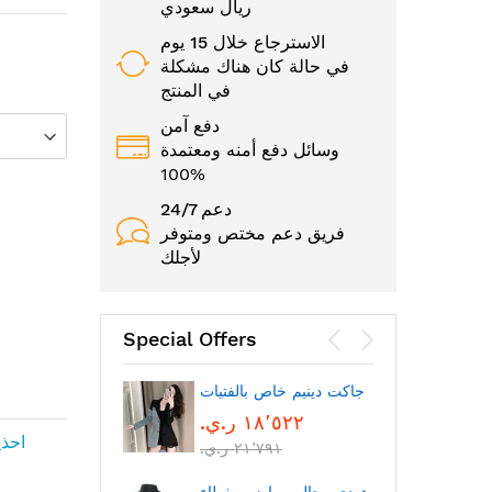
ريال سعودي
الاسترجاع خلال 15 يوم
في حالة كان هناك مشكلة
في المنتج
دفع آمن
وسائل دفع أمنه ومعتمدة
100%
24/7 دعم
فريق دعم مختص ومتوفر
لأجلك
Special Offers
الوجه
جاكت دينيم خاص بالفتيات
١٨٬٥٢٢ ر.ي.‏
احذي
٢١٬٧٩١ ر.ي.‏
بتقنية
بلوتوث