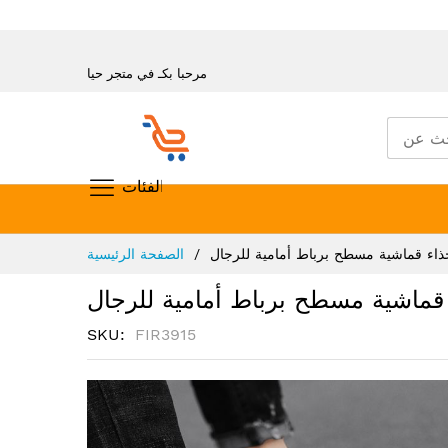
مرحبا بكـ في متجر حيا
تسوق حسب الفئات
تخطي
ذاء قماشية مسطح برباط أمامية للرجال
الصفحة الرئيسية
إلى
المحتوى
قماشية مسطح برباط أمامية للرجال
SKU
FIR3915
انتقل
إلى
النهاية