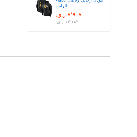
هودي رجالي رياضي بغطاء
الراس
٧٬٩٠٧ ر.ي.‏
١٣٬١٨٢ ر.ي.‏