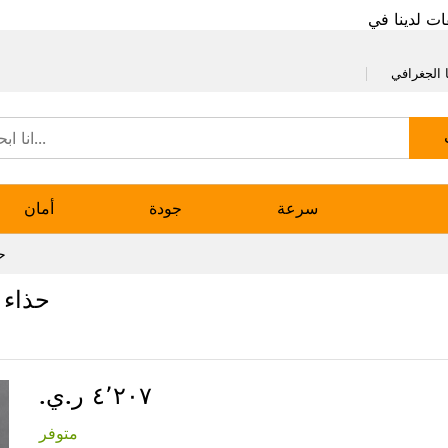
ات لدينا في
 الجغرافي
سرعة
جودة
أمان
ح
حذاء 
٤٬٢٠٧ ر.ي.‏
متوفر