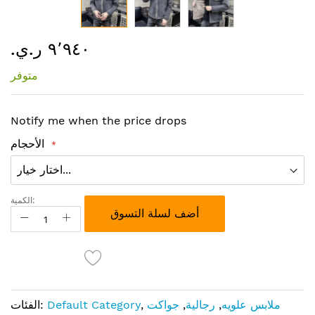
تخطي
٩٬٩٤٠ ر.ي.‏
إلى
بداية
متوفر
معرض
الصور
Notify me when the price drops
الأحجام
الكمية:
أضف لسلة التسوق
ملابس علويه
,
رجالية
,
جواكت
,
Default Category
الفئات: