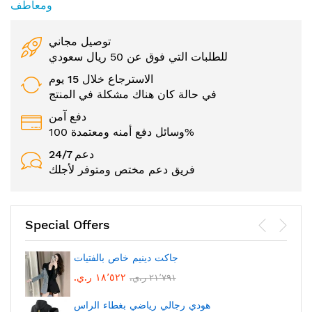
ومعاطف
توصيل مجاني
للطلبات التي فوق عن 50 ريال سعودي
الاسترجاع خلال 15 يوم
في حالة كان هناك مشكلة في المنتج
دفع آمن
وسائل دفع أمنه ومعتمدة 100%
24/7 دعم
فريق دعم مختص ومتوفر لأجلك
Special Offers
جاكت دينيم خاص بالفتيات
١٨٬٥٢٢ ر.ي.‏
٢١٬٧٩١ ر.ي.‏
هودي رجالي رياضي بغطاء الراس