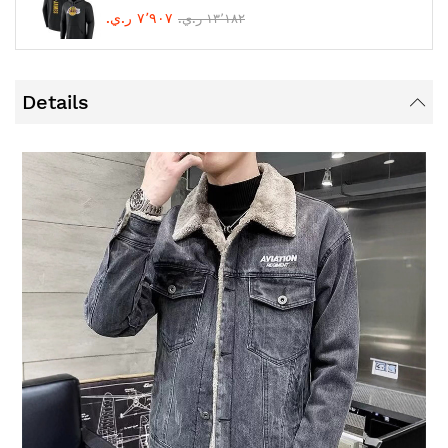
٧٬٩٠٧ ر.ي.‏
١٣٬١٨٢ ر.ي.‏
Details